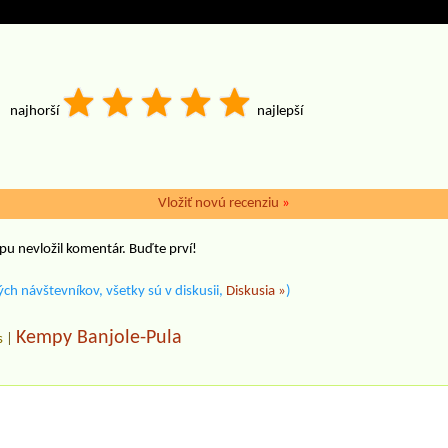
najhorší
najlepší
Vložiť novú recenziu
»
pu nevložil komentár. Buďte prví!
ch návštevníkov, všetky sú v diskusii,
Diskusia »
)
Kempy Banjole-Pula
s
|