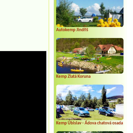
Autokemp Jindřiš
Kemp Zlatá Koruna
Kemp Úbislav - Ádova chatová osada