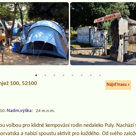
anjež 100, 52100
Nájsť trasu »
Nadm.výška:
.10.
24 m.n.m.
u volbou pro klidné kempování rodin nedaleko Puly. Nachází se
horvatska a nabízí spoustu aktivit pro každého. Od svého založ