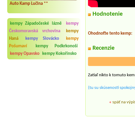
Auto Kamp Lučina **
Hodnotenie
kempy Západočeské lázně
kempy
Českomoravská vrchovina
kempy
Ohodnoťte tento kemp:
Haná
kempy Slovácko
kempy
Pošumaví
kempy Podkrkonoší
Recenzie
kempy Opavsko
kempy Kokořínsko
Zatiaľ nikto k tomuto kem
(tu su skúsenosti spokojný
«
späť na výpi