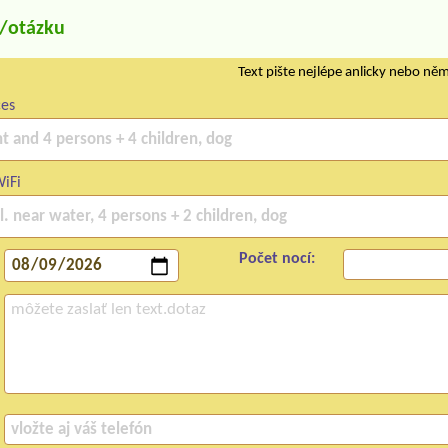
u/otázku
Text pište nejlépe anlicky nebo ně
ces
WiFi
Počet nocí: