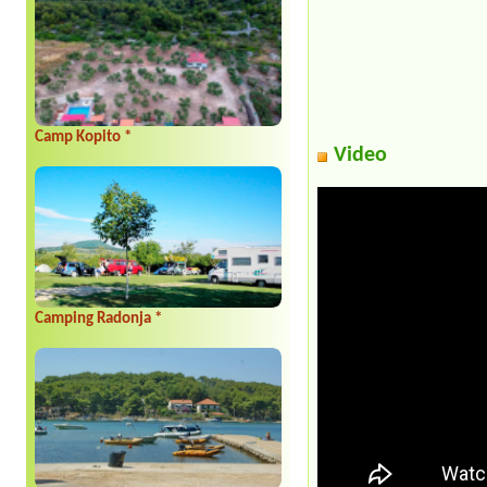
Camp Kopito *
Video
Camping Radonja *