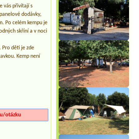
elettrica e ombra
vás přivítají s
 panelové dodávky,
em. Po celém kempu je
dných skříní a v noci
 Pro děti je zde
uzavkou. Kemp není
iu/otázku