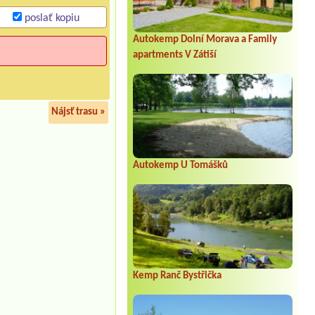
poslať kopiu
Autokemp Dolní Morava a Family
apartments V Zátiší
Nájsť trasu »
Autokemp U Tomášků
Kemp Ranč Bystřička