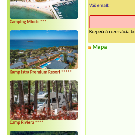
Váš email:
Camping Miocic ***
Bezpečná rezervácia be
Mapa
Kamp Istra Premium Resort *****
Camp Riviera ****