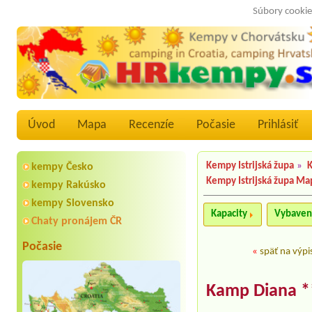
Súbory cookie
Úvod
Mapa
Recenzíe
Počasie
Prihlásiť
Kempy Istrijská župa
»
K
kempy Česko
Kempy Istrijská župa Ma
kempy Rakúsko
kempy Slovensko
Kapacity
Vybaven
Chaty pronájem ČR
Počasie
«
späť na výpi
Kamp Diana *