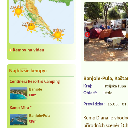
Kempy na videu
Najbližšie kempy:
Banjole-Pula
, Kašt
Centinera Resort & Camping
Kraj:
Istrijská župa
Banjole
Oblasť:
Istrie
0Km
Prevádzka:
15.05. - 01
Kamp Mira *
Banjole-Pula
Kemp Diana je vhodno
0Km
přírodních scenérií C