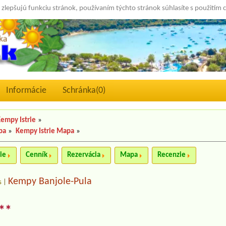
 zlepšujú funkciu stránok, používaním týchto stránok súhlasíte s použitím 
Informácie
Schránka(
0
)
empy Istrie
»
pa
»
Kempy Istrie Mapa
»
ie
Cenník
Rezervácia
Mapa
Recenzie
Kempy Banjole-Pula
s
|
**