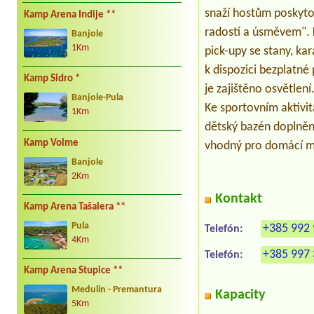
snaží hostům poskytov
Kamp Arena Indije **
radostí a úsměvem". 
Banjole
1Km
pick-upy se stany, ka
k dispozici bezplatné
Kamp Sidro *
je zajištěno osvětlení
Banjole-Pula
Ke sportovním aktivit
1Km
dětský bazén doplněný
Kamp Volme
vhodný pro domácí ma
Banjole
2Km
Kontakt
Kamp Arena Tašalera **
Pula
+385 992 
Telefón:
4Km
+385 997 
Telefón:
Kamp Arena Stupice **
Medulin - Premantura
Kapacity
5Km