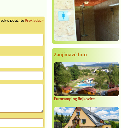
mecky, použijte
Překladač>
Zaujímavé foto
Eurocamping Bojkovice