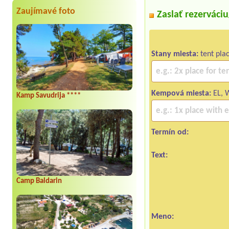
Zaujímavé foto
Zaslať rezerváci
Stany miesta:
tent pla
Kempová miesta:
EL, 
Kamp Savudrija ****
Termín od:
Text:
Camp Baldarin
Meno: