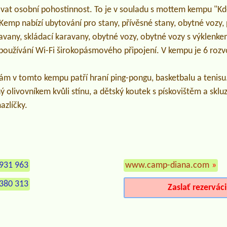
at osobní pohostinnost. To je v souladu s mottem kempu "Kde 
Kemp nabízí ubytování pro stany, přívěsné stany, obytné vozy,
ravany, skládací karavany, obytné vozy, obytné vozy s výklenk
 používání Wi-Fi širokopásmového připojení. V kempu je 6 rozvo
.
ám v tomto kempu patří hraní ping-pongu, basketbalu a tenisu.
 olivovníkem kvůli stínu, a dětský koutek s pískovištěm a skl
zlíčky.
931 963
www.camp-diana.com
»
380 313
Zaslať rezervác