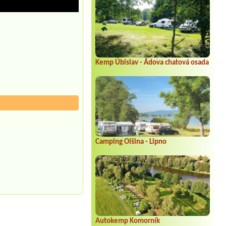
Kemp Úbislav - Ádova chatová osada
Camping Olšina - Lipno
Autokemp Komorník