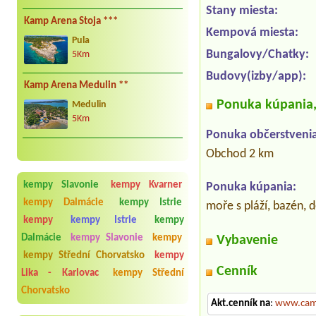
Stany miesta:
Kamp Arena Stoja ***
Kempová miesta:
Pula
Bungalovy/Chatky:
5Km
Budovy(izby/app):
Kamp Arena Medulin **
Ponuka kúpania, 
Medulin
5Km
Ponuka občerstvenia
Obchod 2 km
kempy Slavonie
kempy Kvarner
Ponuka kúpania:
kempy Dalmácie
kempy Istrie
moře s pláží, bazén, 
kempy
kempy Istrie
kempy
Dalmácie
kempy Slavonie
kempy
Vybavenie
kempy Střední Chorvatsko
kempy
Cenník
Lika - Karlovac
kempy Střední
Chorvatsko
Akt.cenník na
:
www.cam