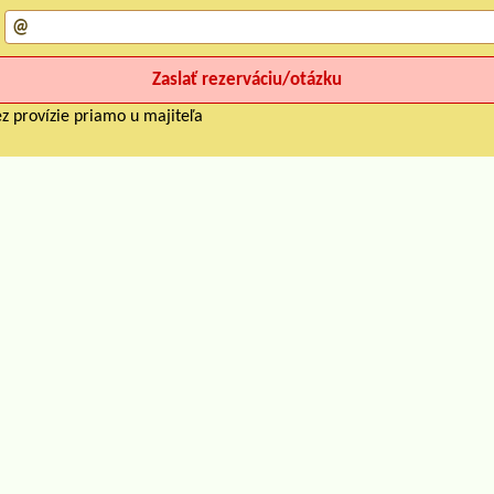
z provízie priamo u majiteľa