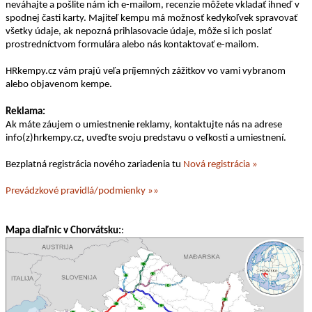
neváhajte a pošlite nám ich e-mailom, recenzie môžete vkladať ihneď v
spodnej časti karty. Majiteľ kempu má možnosť kedykoľvek spravovať
všetky údaje, ak nepozná prihlasovacie údaje, môže si ich poslať
prostredníctvom formulára alebo nás kontaktovať e-mailom.
HRkempy.cz vám prajú veľa príjemných zážitkov vo vami vybranom
alebo objavenom kempe.
Reklama:
Ak máte záujem o umiestnenie reklamy, kontaktujte nás na adrese
info(z)hrkempy.cz, uveďte svoju predstavu o veľkosti a umiestnení.
Bezplatná registrácia nového zariadenia tu
Nová registrácia »
Prevádzkové pravidlá/podmienky »»
Mapa diaľnic v Chorvátsku:
: