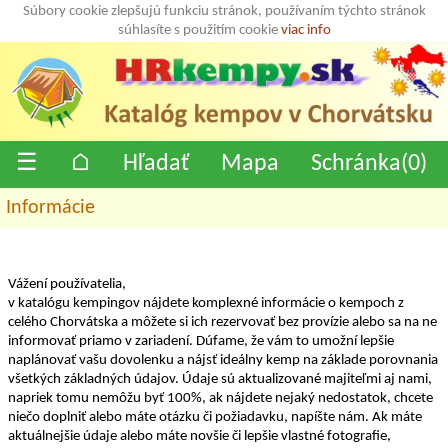
Súbory cookie zlepšujú funkciu stránok, používaním týchto stránok
súhlasíte s použitím cookie
viac info
☰
⌂
Hľadať
Mapa
Schránka(
0
)
Informácie
Vážení používatelia,
v katalógu kempingov nájdete komplexné informácie o kempoch z
celého Chorvátska a môžete si ich rezervovať bez provízie alebo sa na ne
informovať priamo v zariadení. Dúfame, že vám to umožní lepšie
naplánovať vašu dovolenku a nájsť ideálny kemp na základe porovnania
všetkých základných údajov. Údaje sú aktualizované majiteľmi aj nami,
napriek tomu nemôžu byť 100%, ak nájdete nejaký nedostatok, chcete
niečo doplniť alebo máte otázku či požiadavku, napíšte nám. Ak máte
aktuálnejšie údaje alebo máte novšie či lepšie vlastné fotografie,