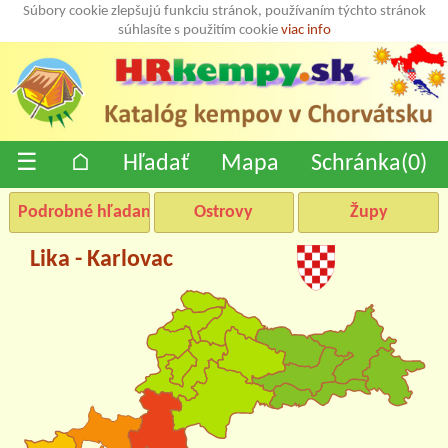
Súbory cookie zlepšujú funkciu stránok, používaním týchto stránok
súhlasíte s použitím cookie
viac info
☰
⌂
Hľadať
Mapa
Schránka(
0
)
Podrobné hľadanie
Ostrovy
Župy
Lika - Karlovac