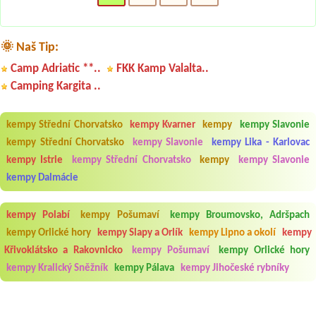
🌞 Naš Tip:
Camp Adriatic **..
FKK Kamp Valalta..
Camping Kargita ..
kempy Střední Chorvatsko
kempy Kvarner
kempy
kempy Slavonie
kempy Střední Chorvatsko
kempy Slavonie
kempy Lika - Karlovac
kempy Istrie
kempy Střední Chorvatsko
kempy
kempy Slavonie
kempy Dalmácie
kempy Polabí
kempy Pošumaví
kempy Broumovsko, Adršpach
kempy Orlické hory
kempy Slapy a Orlík
kempy Lipno a okolí
kempy
Křivoklátsko a Rakovnicko
kempy Pošumaví
kempy Orlické hory
kempy Kralický Sněžník
kempy Pálava
kempy Jihočeské rybníky