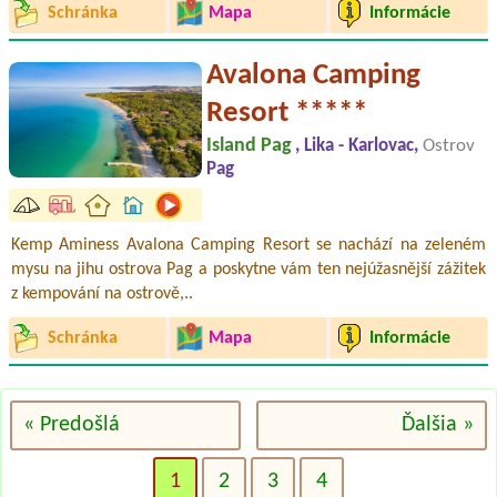
Schránka
Mapa
Informácie
Avalona Camping
Resort *****
Island Pag
, Lika - Karlovac,
Ostrov
Pag
Kemp Aminess Avalona Camping Resort se nachází na zeleném
mysu na jihu ostrova Pag a poskytne vám ten nejúžasnější zážitek
z kempování na ostrově,..
Schránka
Mapa
Informácie
« Predošlá
Ďalšia »
1
2
3
4