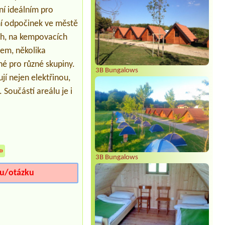
1 camping car
iní ideálním pro
vní odpočinek ve městě
h, na kempovacích
em, několika
dné pro různé skupiny.
3B Bungalows
jí nejen elektřinou,
 Součástí areálu je i
»
3B Bungalows
iu/otázku