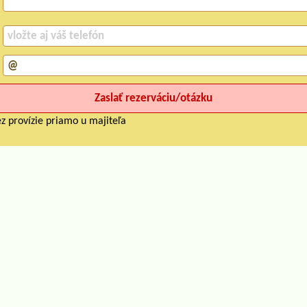
z provízie priamo u majiteľa