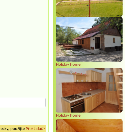
Holiday home
Holiday home
mecky, použijte
Překladač>