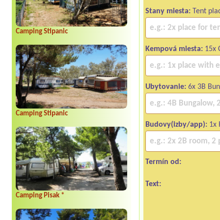
Stany miesta:
Tent pla
Camping Stipanic
Kempová miesta:
15x C
Ubytovanie:
6x 3B Bu
Camping Stipanic
Budovy(izby/app):
1x 
Termín od:
Text:
Camping Pisak *