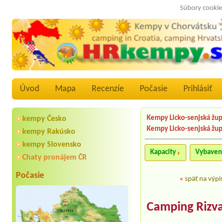
Súbory cookie
Úvod
Mapa
Recenzíe
Počasie
Prihlásiť
Kempy Licko-senjská žu
kempy Česko
Kempy Licko-senjská žu
kempy Rakúsko
kempy Slovensko
Kapacity
Vybaven
Chaty pronájem ČR
Počasie
«
späť na výpi
Camping Rizva