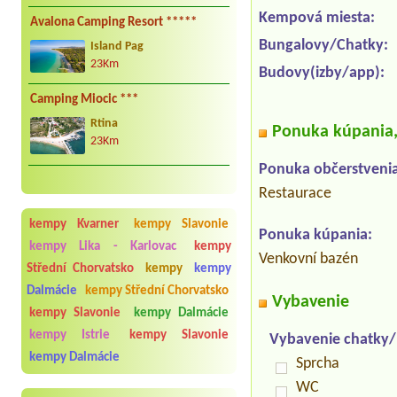
Kempová miesta:
Avalona Camping Resort *****
Bungalovy/Chatky:
Island Pag
23Km
Budovy(izby/app):
Camping Miocic ***
Rtina
Ponuka kúpania, 
23Km
Ponuka občerstvenia
Restaurace
kempy Kvarner
kempy Slavonie
Ponuka kúpania:
kempy Lika - Karlovac
kempy
Venkovní bazén
Střední Chorvatsko
kempy
kempy
Dalmácie
kempy Střední Chorvatsko
Vybavenie
kempy Slavonie
kempy Dalmácie
kempy Istrie
kempy Slavonie
Vybavenie chatky
kempy Dalmácie
Sprcha
WC