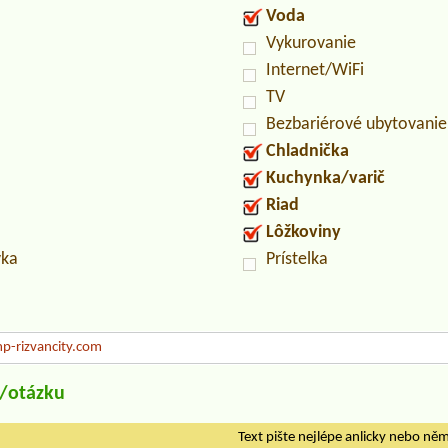
Voda
Vykurovanie
Internet/WiFi
TV
Bezbariérové ubytovanie
Chladnička
Kuchynka/varič
Riad
Lôžkoviny
vka
Prístelka
-rizvancity.com
u/otázku
Text pište nejlépe anlicky nebo ně