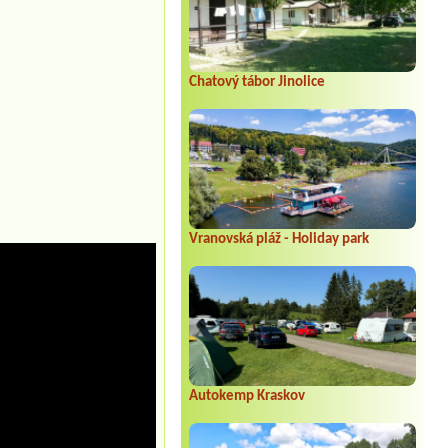
Chatový tábor Jinolice
Vranovská pláž - Holiday park
Autokemp Kraskov