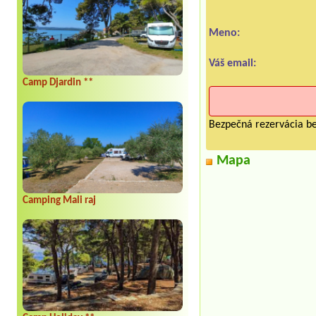
Meno:
Váš email:
Camp Djardin **
Bezpečná rezervácia be
Mapa
Camping Mali raj