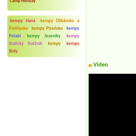
Camp Holiday **
kempy Haná
kempy Džbánsko a
Podřípsko
kempy Plzeňsko
kempy
Polabí
kempy Jeseníky
kempy
Kralický Sněžník
kempy
kempy
Brdy
Video