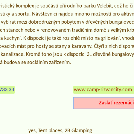
ristický komplex je součástí přírodního parku Velebit, což ho č
ristiky a sportu. Návštěvníci najdou mnoho možností pro akti
 vybírat mezi dobrodružným pobytem v dřevěných bungalovec
ých stanech nebo v renovovaném tradičním domě s velkým krb
a kuchyní. K dispozici je také rozlehlé místo na grilování, vho
acích míst pro hosty se stany a karavany. Čtyři z nich disponu
a kanalizace. Kromě toho jsou k dispozici 3L dřevěné bungalovy.
á budova se sociálním zařízením.
733 33
www.camp-rizvancity.com
Zaslať rezervác
yes, Tent places, 2B Glamping