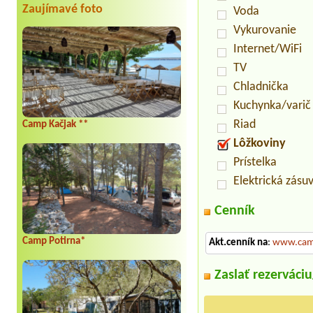
Zaujímavé foto
Voda
Vykurovanie
Internet/WiFi
TV
Chladnička
Kuchynka/varič
Riad
Camp Kačjak **
Lôžkoviny
Prístelka
Elektrická zásu
Cenník
Camp Potirna*
Akt.cenník na
:
www.camp
Zaslať rezerváci