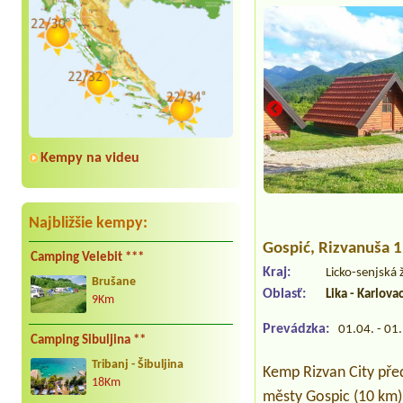
Kempy na videu
Najbližšie kempy:
Gospić
, Rizvanuša 
Camping Velebit ***
Kraj:
Licko-senjská
Brušane
Oblasť:
Lika - Karlova
9Km
Prevádzka:
01.04. - 01
Camping Sibuljina **
Tribanj - Šibuljina
Kemp Rizvan City pře
18Km
městy Gospic (10 km)