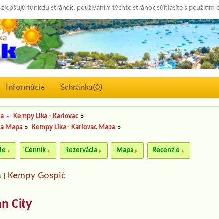
 zlepšujú funkciu stránok, používaním týchto stránok súhlasíte s použitím 
Informácie
Schránka(
0
)
pa
»
Kempy Lika - Karlovac
»
pa Mapa
»
Kempy Lika - Karlovac Mapa
»
ie
Cenník
Rezervácia
Mapa
Recenzie
Kempy Gospić
s
|
n City