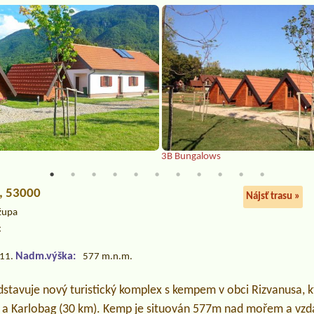
3B Bungalows
1, 53000
Nájsť trasu »
 župa
c
Nadm.výška:
.11.
577 m.n.m.
dstavuje nový turistický komplex s kempem v obci Rizvanusa, k
 a Karlobag (30 km). Kemp je situován 577m nad mořem a vz