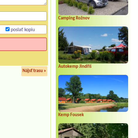
Camping Rožnov
poslať kopiu
Autokemp Jindřiš
Nájsť trasu »
Kemp Fousek