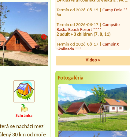
Termín od 2026-08-15 |
Camp Dole **
5x
Termín od 2026-08-17 |
Campsite
Baška Beach Resort ****
2 adult + 3 children (7, 8, 11)
Termín od 2026-08-17 |
Camping
Skalinada ***
Termín od 2026-08-24 |
Auto kamp
Navis ****
Video »
2persons + 1 child
3B Bungalows
Termín od 2026-07-20 |
Kamp Veli
Jože ***
Fotogaléria
1x place 2personsmalý obytný vůz
Mercedes VITO
Termín od 2026-07-29 |
Camp Adriatic
***
1 x place ,karavan, auto
Termín od 2026-08-13 |
Camp Dole **
Schránka
tent placestent
terá se nachází mezi
Termín od 2026-08-07 |
Campsite
dálený 30 km od moře
Punta Povile