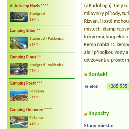
(v Karlobagu). Celý tu
Auto kamp Navis ****
milovníky přírody, tu
Starigrad
19Km
Rizvan. Hosté mohou
místech, glampingov
Camping Stine **
ložnicemi, koupelnou 
Starigrad - Paklenica
Kemp nabízí 15 kempov
21Km
ale i přípojkou vody 
Camping Pinus **
udržovaná a prostorn
Starigrad - Paklenica
21Km
Kontakt
Camping Porat ***
+385 535 
Telefón:
Povljana
21Km
Camping Odmoree ****
Kapacity
Ražanac
22Km
Stany miesta: