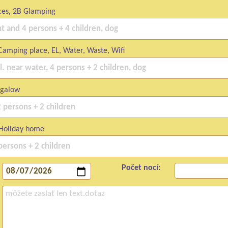
ces, 2B Glamping
amping place, EL, Water, Waste, Wifi
ngalow
Holiday home
Počet nocí: