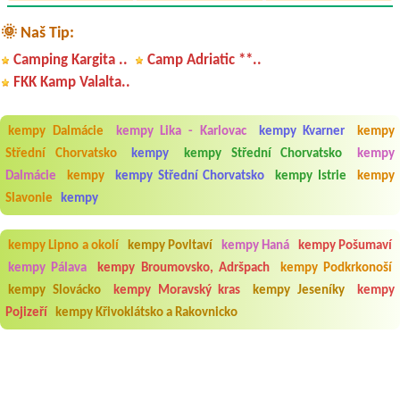
🌞 Naš Tip:
Camping Kargita ..
Camp Adriatic **..
FKK Kamp Valalta..
kempy Dalmácie
kempy Lika - Karlovac
kempy Kvarner
kempy
Střední Chorvatsko
kempy
kempy Střední Chorvatsko
kempy
Dalmácie
kempy
kempy Střední Chorvatsko
kempy Istrie
kempy
Slavonie
kempy
kempy Lipno a okolí
kempy Povltaví
kempy Haná
kempy Pošumaví
kempy Pálava
kempy Broumovsko, Adršpach
kempy Podkrkonoší
kempy Slovácko
kempy Moravský kras
kempy Jeseníky
kempy
Pojizeří
kempy Křivoklátsko a Rakovnicko