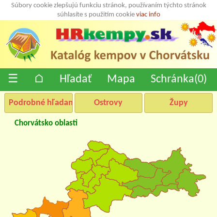
Súbory cookie zlepšujú funkciu stránok, používaním týchto stránok
súhlasíte s použitím cookie
viac info
☰
⌂
Hľadať
Mapa
Schránka(
0
)
Podrobné hľadanie
Ostrovy
Župy
Chorvátsko oblasti