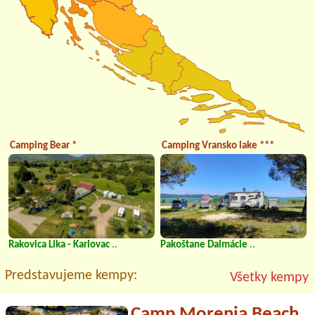
Camping Bear *
Camping Vransko lake ***
Rakovica Lika - Karlovac
..
Pakoštane Dalmácie
..
Predstavujeme kempy:
Všetky kempy
Camp Morenia Beach