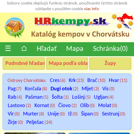
Súbory cookie zlepšujú funkciu stránok, používaním týchto stránok
súhlasíte s použitím cookie
viac info
☰
⌂
Hľadať
Mapa
Schránka(
0
)
Podrobné hľadanie
Mapa podľa oblastí
Župy
Cres
Krk
Brač
Hvar
Ostrovy Chorvátsko:
(6)
(23)
(10)
(11)
Pag
Korčula
Dugi otok
Mljet
Vis
(7)
(8)
(2)
(3)
(0)
Rab
Pašman
Šolta
Lošinj
Ugljan
(4)
(5)
(1)
(5)
(4)
Lastovo
Kornat
Čiovo
Olib
Molat
(2)
(0)
(2)
(0)
(0)
Vir
Murter
Unije
Iž
Šipan
Sestrunj
(0)
(8)
(0)
(0)
(0)
(0)
Žirje
Pelješac
(0)
(24)