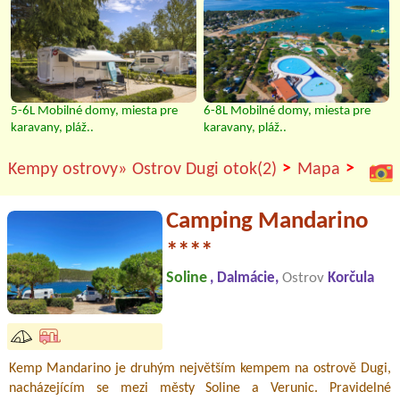
5-6L Mobilné domy, miesta pre
6-8L Mobilné domy, miesta pre
karavany, pláž..
karavany, pláž..
>
>
Kempy ostrovy»
Ostrov Dugi otok(2)
Mapa
Camping Mandarino
****
Soline
, Dalmácie,
Ostrov
Korčula
Kemp Mandarino je druhým největším kempem na ostrově Dugi,
nacházejícím se mezi městy Soline a Verunic. Pravidelné