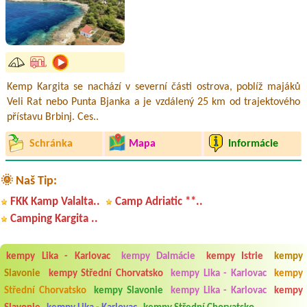
Kemp Kargita se nachází v severní části ostrova, poblíž majáků
Veli Rat nebo Punta Bjanka a je vzdálený 25 km od trajektového
přístavu Brbinj. Ces..
Schránka
Mapa
Informácie
🌞 Naš Tip:
FKK Kamp Valalta..
Camp Adriatic **..
Camping Kargita ..
kempy Lika - Karlovac
kempy Dalmácie
kempy Istrie
kempy
Slavonie
kempy Střední Chorvatsko
kempy Lika - Karlovac
kempy
Střední Chorvatsko
kempy Slavonie
kempy Lika - Karlovac
kempy