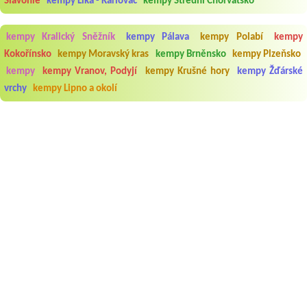
Slavonie
kempy Lika - Karlovac
kempy Střední Chorvatsko
kempy Kralický Sněžník
kempy Pálava
kempy Polabí
kempy
Kokořínsko
kempy Moravský kras
kempy Brněnsko
kempy Plzeňsko
kempy
kempy Vranov, Podyjí
kempy Krušné hory
kempy Žďárské
vrchy
kempy Lipno a okolí