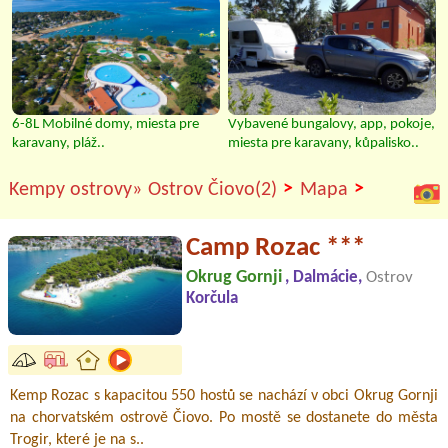
6-8L Mobilné domy, miesta pre
Vybavené bungalovy, app, pokoje,
karavany, pláž..
miesta pre karavany, kůpalisko..
>
>
Kempy ostrovy»
Ostrov Čiovo(2)
Mapa
Camp Rozac ***
Okrug Gornji
, Dalmácie,
Ostrov
Korčula
Kemp Rozac s kapacitou 550 hostů se nachází v obci Okrug Gornji
na chorvatském ostrově Čiovo. Po mostě se dostanete do města
Trogir, které je na s..