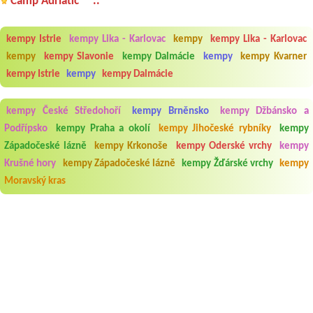
Camp Adriatic **..
kempy Istrie
kempy Lika - Karlovac
kempy
kempy Lika - Karlovac
kempy
kempy Slavonie
kempy Dalmácie
kempy
kempy Kvarner
kempy Istrie
kempy
kempy Dalmácie
kempy České Středohoří
kempy Brněnsko
kempy Džbánsko a
Podřípsko
kempy Praha a okolí
kempy Jihočeské rybníky
kempy
Západočeské lázně
kempy Krkonoše
kempy Oderské vrchy
kempy
Krušné hory
kempy Západočeské lázně
kempy Žďárské vrchy
kempy
Moravský kras