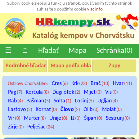
Súbory cookie zlepšujú funkciu stránok, používaním týchto stránok
súhlasíte s použitím cookie
viac info
☰
⌂
Hľadať
Mapa
Schránka(
0
)
Podrobné hľadanie
Mapa podľa oblastí
Župy
Cres
Krk
Brač
Hvar
Ostrovy Chorvátsko:
(6)
(23)
(10)
(11)
Pag
Korčula
Dugi otok
Mljet
Vis
(7)
(8)
(2)
(3)
(0)
Rab
Pašman
Šolta
Lošinj
Ugljan
(4)
(5)
(1)
(5)
(4)
Lastovo
Kornat
Čiovo
Olib
Molat
(2)
(0)
(2)
(0)
(0)
Vir
Murter
Unije
Iž
Šipan
Sestrunj
(0)
(8)
(0)
(0)
(0)
(0)
Žirje
Pelješac
(0)
(24)