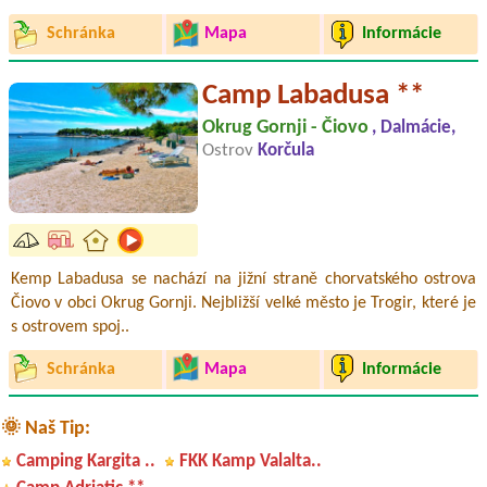
Schránka
Mapa
Informácie
Camp Labadusa **
Okrug Gornji - Čiovo
, Dalmácie,
Ostrov
Korčula
Kemp Labadusa se nachází na jižní straně chorvatského ostrova
Čiovo v obci Okrug Gornji. Nejbližší velké město je Trogir, které je
s ostrovem spoj..
Schránka
Mapa
Informácie
🌞 Naš Tip:
Camping Kargita ..
FKK Kamp Valalta..