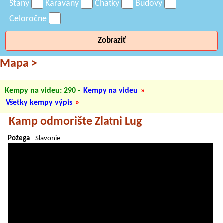
Stany
Karavany
Chatky
Budovy
Celoročne
Zobraziť
Mapa
>
Kempy na videu: 290
-
Kempy na videu
»
Všetky kempy výpis
»
Kamp odmorište Zlatni Lug
Požega
- Slavonie