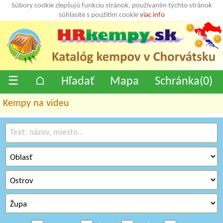
Súbory cookie zlepšujú funkciu stránok, používaním týchto stránok
súhlasíte s použitím cookie
viac info
☰
⌂
Hľadať
Mapa
Schránka(
0
)
Kempy na videu