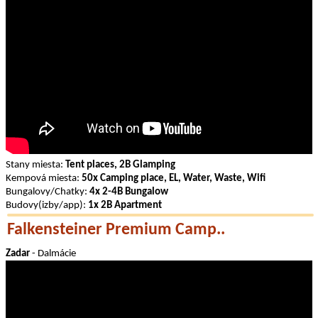
Stany miesta:
Tent places, 2B Glamping
Kempová miesta:
50x Camping place, EL, Water, Waste, Wifi
Bungalovy/Chatky:
4x 2-4B Bungalow
Budovy(izby/app):
1x 2B Apartment
Falkensteiner Premium Camp..
Zadar
- Dalmácie