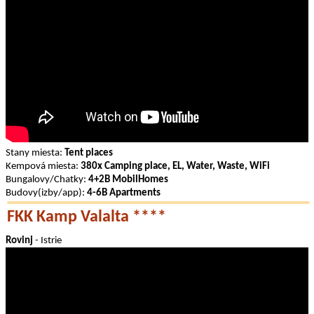
Stany miesta:
Tent places
Kempová miesta:
380x Camping place, EL, Water, Waste, WiFi
Bungalovy/Chatky:
4+2B MobilHomes
Budovy(izby/app):
4-6B Apartments
FKK Kamp Valalta ****
Rovinj
- Istrie