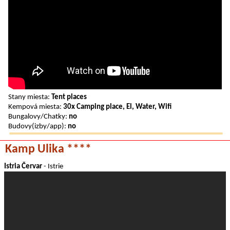
Stany miesta:
Tent places
Kempová miesta:
30x Camping place, El, Water, Wifi
Bungalovy/Chatky:
no
Budovy(izby/app):
no
Kamp Ulika ****
Istria Červar
- Istrie