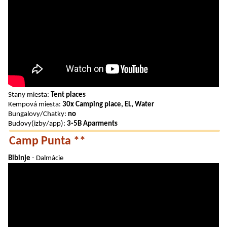
Stany miesta:
Tent places
Kempová miesta:
30x Camping place, EL, Water
Bungalovy/Chatky:
no
Budovy(izby/app):
3-5B Aparments
Camp Punta **
Bibinje
- Dalmácie