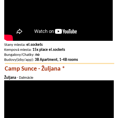
Stany miesta:
el.sockets
Kempová miesta:
15x place el.sockets
Bungalovy/Chatky:
no
Budovy(izby/app):
3B Apartment, 1-4B rooms
Camp Sunce - Žuljana *
Žuljana
- Dalmácie