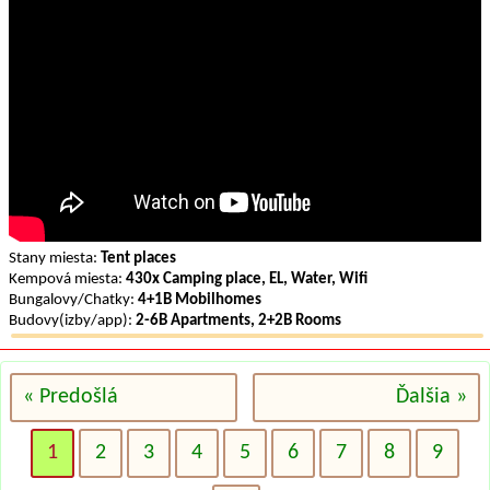
Stany miesta:
Tent places
Kempová miesta:
430x Camping place, EL, Water, Wifi
Bungalovy/Chatky:
4+1B Mobilhomes
Budovy(izby/app):
2-6B Apartments, 2+2B Rooms
« Predošlá
Ďalšia »
1
2
3
4
5
6
7
8
9