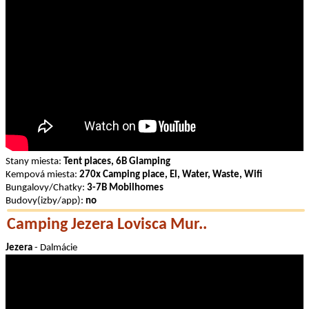
Stany miesta:
Tent places, 6B Glamping
Kempová miesta:
270x Camping place, El, Water, Waste, Wifi
Bungalovy/Chatky:
3-7B Mobilhomes
Budovy(izby/app):
no
Camping Jezera Lovisca Mur..
Jezera
- Dalmácie