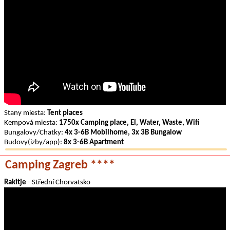
Stany miesta:
Tent places
Kempová miesta:
1750x Camping place, El, Water, Waste, Wifi
Bungalovy/Chatky:
4x 3-6B Mobilhome, 3x 3B Bungalow
Budovy(izby/app):
8x 3-6B Apartment
Camping Zagreb ****
Rakitje
- Střední Chorvatsko