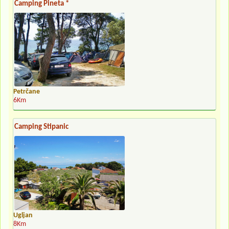
Camping Pineta *
Petrčane
6Km
Camping Stipanic
Ugljan
8Km