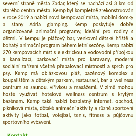
severní straně města Zadar, který se nachází asi 3 km od
starého centra města. Kemp byl kompletně zrekonstruován
v roce 2019 a nabízí nová kempovací místa, mobilní domky
a stany Adria glamping. Kemp poskytuje dobře
organizované animační programy, ideální pro rodiny s
dětmi. V kempu je plážový bar, venkovní dětské hřiště a
bohatý animační program během letní sezóny. Kemp nabízí
270 kempovacích míst s elektrickou a vodovodní přípojkou
a kanalizací, parkovací místa pro karavany, moderní
sociální zařízení včetně přebalovací místnosti a sprch pro
psy. Kemp má oblázkovou pláž, bazénový komplex s
koupalištěm a dětským parkem, restauraci, bar a wellness
centrum se saunou, vířivkou a masážemi. V zimě mohou
hosté využívat hotelové wellness centrum s krytým
bazénem. Kemp také nabízí bezplatný internet, obchod,
pikniková místa, dětské animační aktivity a různé sportovní
aktivity jako fotbal, volejbal, tenis, fitness a půjčovnu
sportovního vybavení.