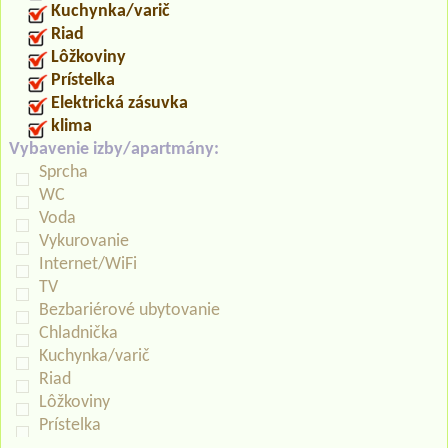
Kuchynka/varič
Riad
Lôžkoviny
Prístelka
Elektrická zásuvka
klima
Vybavenie izby/apartmány:
Sprcha
WC
Voda
Vykurovanie
Internet/WiFi
TV
Bezbariérové ubytovanie
Chladnička
Kuchynka/varič
Riad
Lôžkoviny
Prístelka