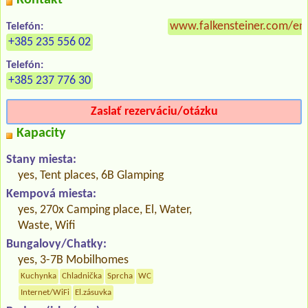
Kontakt
www.falkensteiner.com/en
Telefón:
+385 235 556 02
Telefón:
+385 237 776 30
Zaslať rezerváciu/otázku
Kapacity
Stany miesta:
yes, Tent places, 6B Glamping
Kempová miesta:
yes, 270x Camping place, El, Water,
Waste, Wifi
Bungalovy/Chatky:
yes, 3-7B Mobilhomes
Kuchynka
Chladnička
Sprcha
WC
Internet/WiFi
El.zásuvka