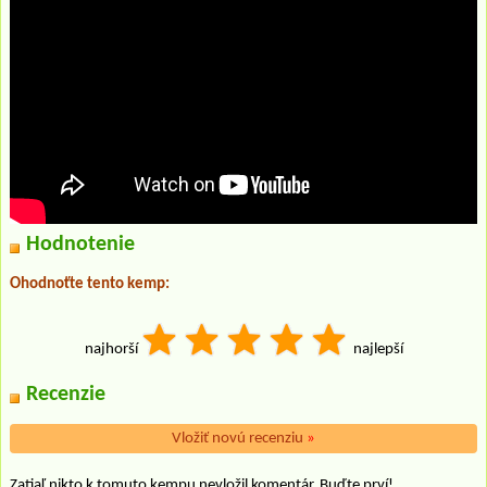
Hodnotenie
Ohodnoťte tento kemp:
najhorší
najlepší
Recenzie
Vložiť novú recenziu
»
Zatiaľ nikto k tomuto kempu nevložil komentár. Buďte prví!