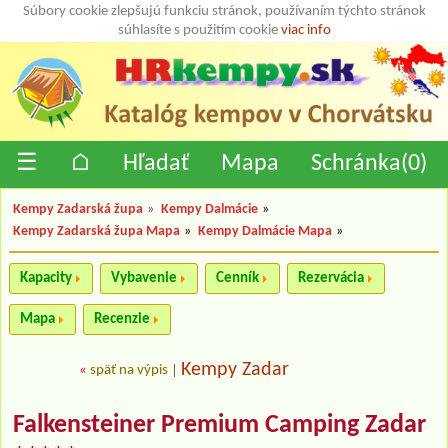
Súbory cookie zlepšujú funkciu stránok, používaním týchto stránok
súhlasíte s použitím cookie
viac info
☰
⌂
Hľadať
Mapa
Schránka(
0
)
Kempy Zadarská župa
»
Kempy Dalmácie
»
Kempy Zadarská župa Mapa
»
Kempy Dalmácie Mapa
»
Kapacity
Vybavenie
Cenník
Rezervácia
Mapa
Recenzie
Kempy Zadar
«
späť na výpis
|
Falkensteiner Premium Camping Zadar