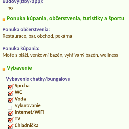
Budovy(izby/app):
no
Ponuka kúpania, občerstvenia, turistiky a športu
Ponuka občerstvenia:
Restaurace, bar, obchod, pekárna
Ponuka kúpania:
Moře s pláží, venkovní bazén, vyhřívaný bazén, wellness
Vybavenie
Vybavenie chatky/bungalovu
Sprcha
WC
Voda
Vykurovanie
Internet/WiFi
TV
Chladnička