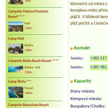
7Km
kilometrů od města L
komplexu máte přístup
Campsite Padova Premium
půjčit. V blízkosti k
Resort****
pláž písčitá a částeč
Rab
11Km
Camp Mali
Baška
Kontakt
13Km
+385 517 
Telefón:
Campsite Baška Beach Resort ****
+385 982 
Telefón:
Baška - Krk
13Km
Kapacity
Camp Škrila ***
Punat
Stany miesta:
14Km
Kempová miesta:
Campsite Bunculuka Resort
Bungalovy/Chatky: