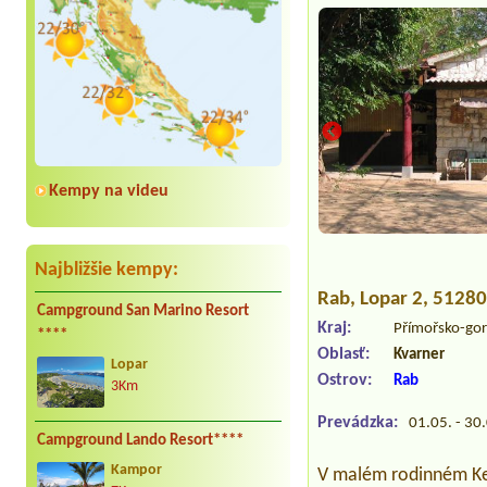
Kempy na videu
Najbližšie kempy:
Rab
, Lopar 2, 5128
Campground San Marino Resort
Kraj:
Přímořsko-gor
****
Oblasť:
Kvarner
Lopar
Ostrov:
Rab
3Km
Prevádzka:
01.05. - 30
Campground Lando Resort****
Kampor
V malém rodinném Kem