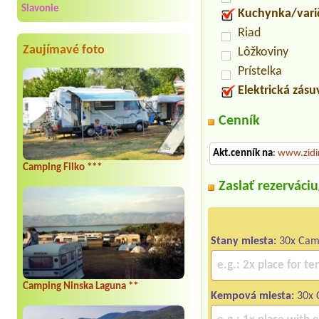
Slavonie
Kuchynka/vari
Riad
Zaujímavé foto
Lôžkoviny
Prístelka
Elektrická zás
Cenník
Akt.cenník na
:
www.zidi
Camping Filko ***
Zaslať rezerváci
Stany miesta:
30x Cam
Camping Ninska Laguna **
Kempová miesta:
30x 