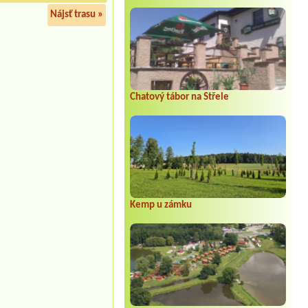
Nájsť trasu »
Chatový tábor na Střele
Kemp u zámku