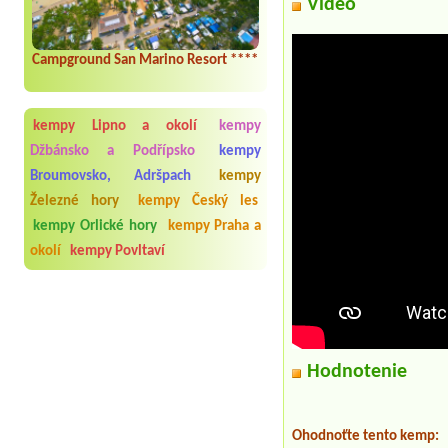
Video
Campground San Marino Resort ****
kempy Lipno a okolí
kempy
Džbánsko a Podřípsko
kempy
Broumovsko, Adršpach
kempy
Železné hory
kempy Český les
kempy Orlické hory
kempy Praha a
okolí
kempy Povltaví
Hodnotenie
Ohodnoťte tento kemp: