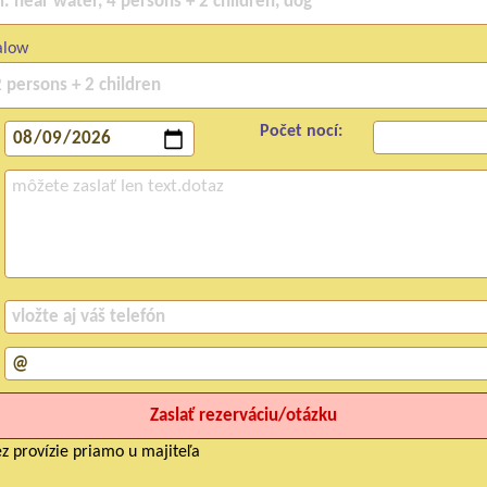
alow
Počet nocí:
z provízie priamo u majiteľa