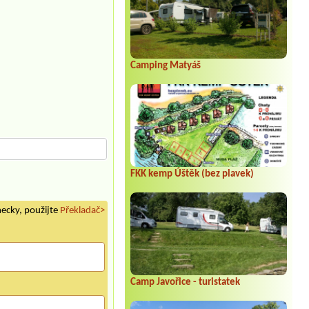
Camping Matyáš
FKK kemp Úštěk (bez plavek)
mecky, použijte
Překladač>
Camp Javořice - turistatek