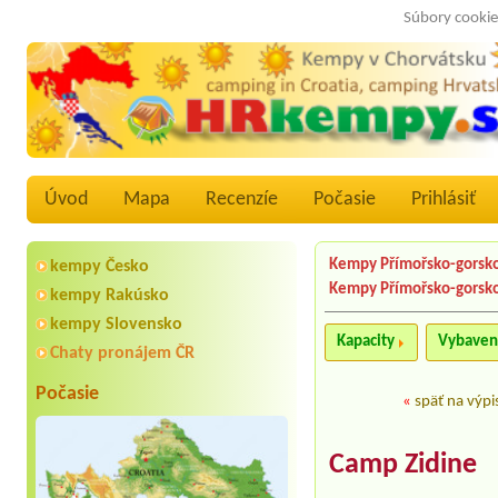
Súbory cookie
Úvod
Mapa
Recenzíe
Počasie
Prihlásiť
Kempy Přímořsko-gorsko
kempy Česko
Kempy Přímořsko-gorsk
kempy Rakúsko
kempy Slovensko
Kapacity
Vybaven
Chaty pronájem ČR
Počasie
«
späť na výpi
Camp Zidine