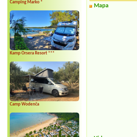
Camping Marko *
Mapa
Kamp Orsera Resort ***
Camp Wodenča