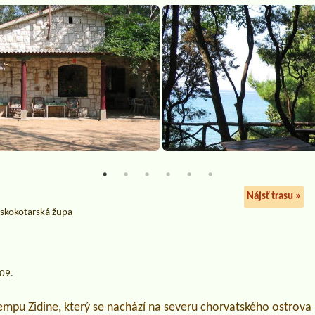
0
Nájsť trasu »
skokotarská župa
.09.
pu Zidine, který se nachází na severu chorvatského ostrova 