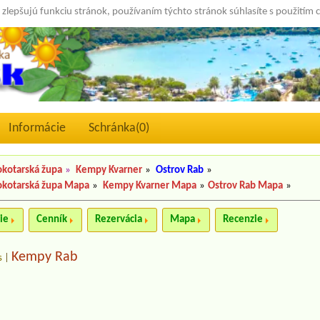
 zlepšujú funkciu stránok, používaním týchto stránok súhlasíte s použitím 
Informácie
Schránka(
0
)
kotarská župa
»
Kempy Kvarner
»
Ostrov Rab
»
okotarská župa Mapa
»
Kempy Kvarner Mapa
»
Ostrov Rab Mapa
»
ie
Cenník
Rezervácia
Mapa
Recenzie
Kempy Rab
s
|