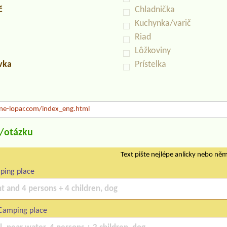
č
Chladnička
Kuchynka/varič
Riad
Lôžkoviny
uvka
Prístelka
ne-lopar.com/index_eng.html
u/otázku
Text pište nejlépe anlicky nebo ně
ping place
Camping place