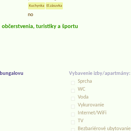
Kuchynka
El.zásuvka
no
občerstvenia, turistiky a športu
/bungalovu
Vybavenie izby/apartmány:
Sprcha
WC
Voda
Vykurovanie
Internet/WiFi
TV
Bezbariérové ubytovanie