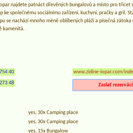
opar najdete patnáct dřevěných bungalovů a místo pro třice
 ke společnému sociálnímu zařízení, kuchyni, pračky a gril. St
empu se nachází mnoho méně oblíbených pláží a písečná zátoka
ně kamenitá.
754 40
www.zidine-lopar.com/ind
273 48
Zaslať rezervác
yes, 30x Camping place
yes, 30x Camping place
yes, 15x Bungalow