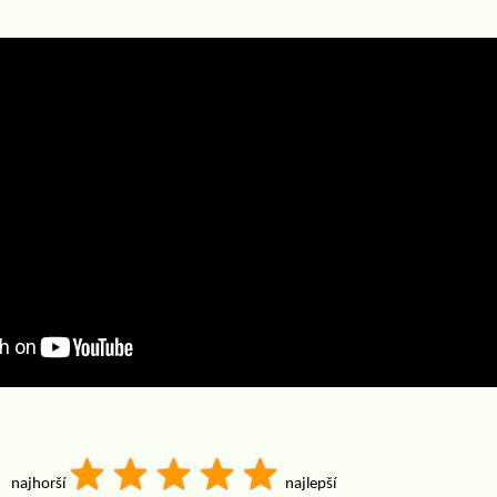
najhorší
najlepší