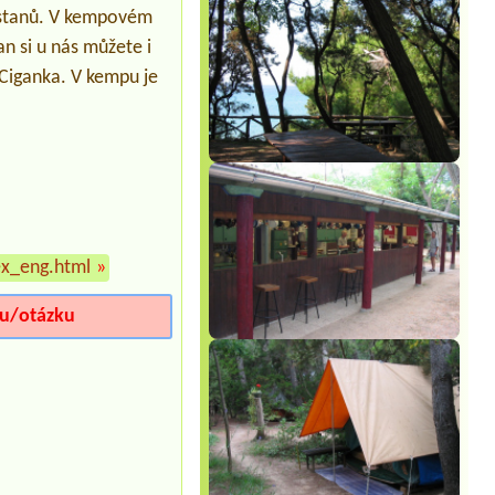
Termín od 2026-07-25 |
Camp Adriatic
t stanů. V kempovém
***
an si u nás můžete i
Auto+karavan ,2 person+ 2child
 Ciganka. V kempu je
ex_eng.html
»
iu/otázku