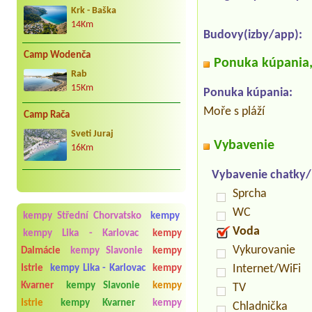
Krk - Baška
14Km
Budovy(izby/app):
Camp Wodenča
Ponuka kúpania, 
Rab
15Km
Ponuka kúpania:
Moře s pláží
Camp Rača
Sveti Juraj
Vybavenie
16Km
Vybavenie chatky
Sprcha
WC
kempy Střední Chorvatsko
kempy
Voda
kempy Lika - Karlovac
kempy
Vykurovanie
Dalmácie
kempy Slavonie
kempy
Internet/WiFi
Istrie
kempy Lika - Karlovac
kempy
Kvarner
kempy Slavonie
kempy
TV
Istrie
kempy Kvarner
kempy
Chladnička