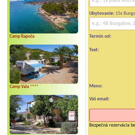
Ubytovanie:
15x Bung
Termín od:
Camp Rapoča
Text:
Meno:
Camp Vala ****
Váš email:
Bezpečná rezervácia be