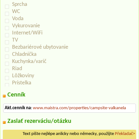
Sprcha
WC
Voda
Vykurovanie
Internet/WiFi
TV
Bezbariérové ubytovanie
Chladnička
Kuchynka/varič
Riad
Lôžkoviny
Prístelka
Cenník
Akt.cenník na
:
www.maistra.com/properties/campsite-valkanela
Zaslať rezerváciu/otázku
Text pište nejlépe anlicky nebo německy, použijte
Překladač>