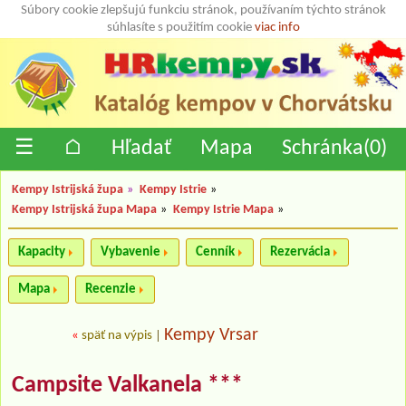
Súbory cookie zlepšujú funkciu stránok, používaním týchto stránok
súhlasíte s použitím cookie
viac info
☰
⌂
Hľadať
Mapa
Schránka(
0
)
Kempy Istrijská župa
»
Kempy Istrie
»
Kempy Istrijská župa Mapa
»
Kempy Istrie Mapa
»
Kapacity
Vybavenie
Cenník
Rezervácia
Mapa
Recenzie
Kempy Vrsar
«
späť na výpis
|
Campsite Valkanela ***