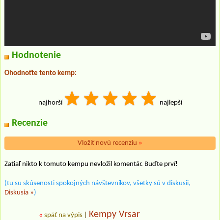
Hodnotenie
Ohodnoťte tento kemp:
najhorší
najlepší
Recenzie
Vložiť novú recenziu
»
Zatiaľ nikto k tomuto kempu nevložil komentár. Buďte prví!
(tu su skúsenosti spokojných návštevníkov, všetky sú v diskusii,
Diskusia »
)
Kempy Vrsar
«
späť na výpis
|