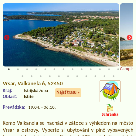
Camping
Vrsar
, Valkanela 6, 52450
Kraj:
Istrijská župa
Nájsť trasu »
Oblasť:
Istrie
Prevádzka:
19.04. - 06.10.
Schránka
Kemp Valkanela se nachází v zátoce s výhledem na město
Vrsar a ostrovy. Vyberte si ubytování v plně vybavených