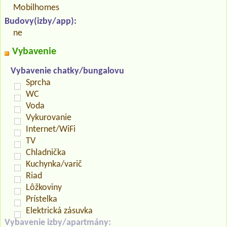
Mobilhomes
Budovy(izby/app):
ne
Vybavenie
Vybavenie chatky/bungalovu
Sprcha
WC
Voda
Vykurovanie
Internet/WiFi
TV
Chladnička
Kuchynka/varič
Riad
Lôžkoviny
Prístelka
Elektrická zásuvka
Vybavenie izby/apartmány: