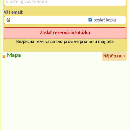
Váš email:
poslať kopiu
Bezpečná rezervácia bez provízie priamo u majiteľa
Mapa
Nájsť trasu »