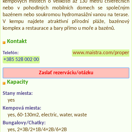
kempových místech o velikosti až 130 metrů čtverečních
nebo v pohodlných mobilních domech se společným
bazénem nebo soukromou hydromasážní vanou na terase.
V kempu najdete atraktivní přírodní pláže, bazénový
komplex a restaurace a bary přímo u moře a bazénů.
Kontakt
www.maistra.com/properti
Telefón:
+385 528 002 00
Zaslať rezerváciu/otázku
Kapacity
Stany miesta:
yes
Kempová miesta:
yes, 60-130m2, electric, water, waste
Bungalovy/Chatky:
yes, 2+3B/2+1B/4+2B/6+2B