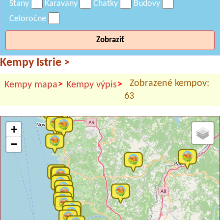
Stany
Karavany
Chatky
Budovy
Celoročne
Zobraziť
Kempy Istrie
>
Zobrazené kempov:
>
>
Kempy mapa
Kempy výpis
63
+
−