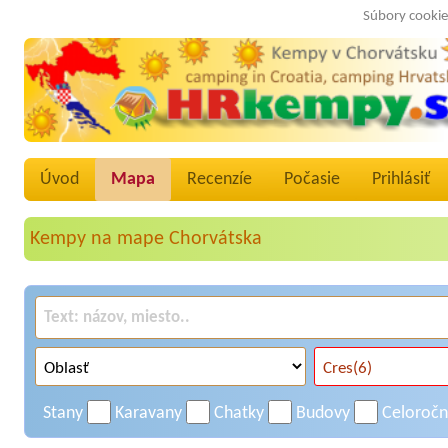
Súbory cookie
Úvod
Mapa
Recenzíe
Počasie
Prihlásiť
Kempy na mape Chorvátska
Stany
Karavany
Chatky
Budovy
Celoroč