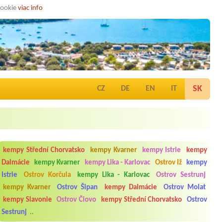
cookie
viac info
SK
CZ
DE
EN
IT
kempy Střední Chorvatsko
kempy Kvarner
kempy Istrie
kempy
Dalmácie
kempy Kvarner
kempy Lika - Karlovac
Ostrov Iž
kempy
Istrie
Ostrov Korčula
kempy Lika - Karlovac
Ostrov Sestrunj
kempy Kvarner
Ostrov Šipan
kempy Dalmácie
Ostrov Molat
kempy Slavonie
Ostrov Čiovo
kempy Střední Chorvatsko
Ostrov
Sestrunj
..