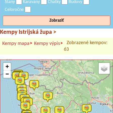
Stany
Karavany
Chatky
Budovy
Celoročne
Zobraziť
Kempy Istrijská župa
>
Zobrazené kempov:
>
>
Kempy mapa
Kempy výpis
63
+
−