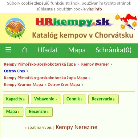
Súbory cookie zlepšujú funkciu stránok, používaním týchto stránok
súhlasíte s použitím cookie
viac info
☰
⌂
Hľadať
Mapa
Schránka(
0
)
Kempy Přímořsko-gorskokotarská župa
»
Kempy Kvarner
»
Ostrov Cres
»
Kempy Přímořsko-gorskokotarská župa Mapa
»
Kempy Kvarner Mapa
»
Ostrov Cres Mapa
»
Kapacity
Vybavenie
Cenník
Rezervácia
Mapa
Recenzie
Kempy Nerezine
«
späť na výpis
|