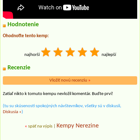
Hodnotenie
Ohodnoťte tento kemp:
najhorší
najlepší
Recenzie
Vložiť novú recenziu
»
Zatiaľ nikto k tomuto kempu nevložil komentár. Buďte prví!
(tu su skúsenosti spokojných návštevníkov, všetky sú v diskusii,
Diskusia »
)
Kempy Nerezine
«
späť na výpis
|