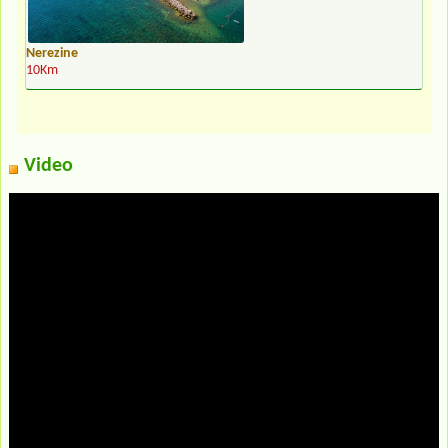
Nerezine
10Km
Video