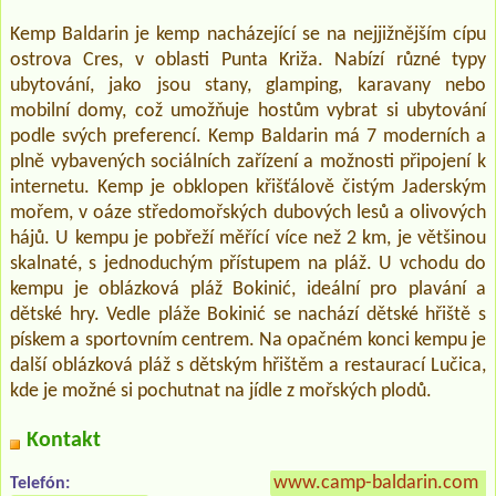
Kemp Baldarin je kemp nacházející se na nejjižnějším cípu
ostrova Cres, v oblasti Punta Križa. Nabízí různé typy
ubytování, jako jsou stany, glamping, karavany nebo
mobilní domy, což umožňuje hostům vybrat si ubytování
podle svých preferencí. Kemp Baldarin má 7 moderních a
plně vybavených sociálních zařízení a možnosti připojení k
internetu. Kemp je obklopen křišťálově čistým Jaderským
mořem, v oáze středomořských dubových lesů a olivových
hájů. U kempu je pobřeží měřící více než 2 km, je většinou
skalnaté, s jednoduchým přístupem na pláž. U vchodu do
kempu je oblázková pláž Bokinić, ideální pro plavání a
dětské hry. Vedle pláže Bokinić se nachází dětské hřiště s
pískem a sportovním centrem. Na opačném konci kempu je
další oblázková pláž s dětským hřištěm a restaurací Lučica,
kde je možné si pochutnat na jídle z mořských plodů.
Kontakt
www.camp-baldarin.com
»
Telefón: