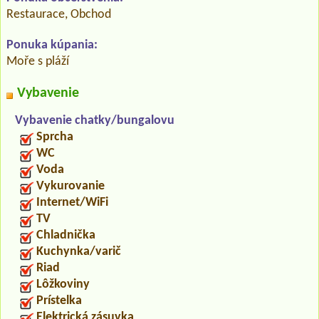
Restaurace, Obchod
Ponuka kúpania:
Moře s pláží
Vybavenie
Vybavenie chatky/bungalovu
Sprcha
WC
Voda
Vykurovanie
Internet/WiFi
TV
Chladnička
Kuchynka/varič
Riad
Lôžkoviny
Prístelka
Elektrická zásuvka