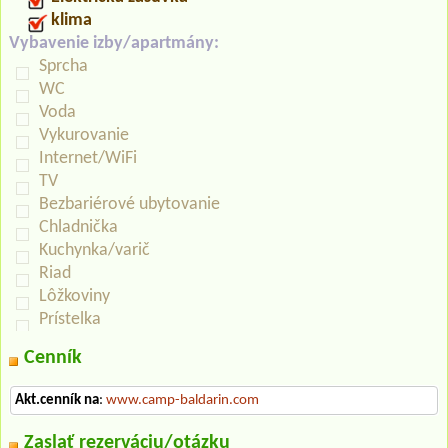
klima
Vybavenie izby/apartmány:
Sprcha
WC
Voda
Vykurovanie
Internet/WiFi
TV
Bezbariérové ubytovanie
Chladnička
Kuchynka/varič
Riad
Lôžkoviny
Prístelka
Cenník
Akt.cenník na
:
www.camp-baldarin.com
Zaslať rezerváciu/otázku