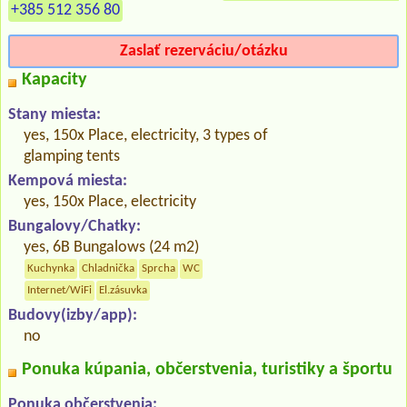
+385 512 356 80
Zaslať rezerváciu/otázku
Kapacity
Stany miesta:
yes, 150x Place, electricity, 3 types of
glamping tents
Kempová miesta:
yes, 150x Place, electricity
Bungalovy/Chatky:
yes, 6B Bungalows (24 m2)
Kuchynka
Chladnička
Sprcha
WC
Internet/WiFi
El.zásuvka
Budovy(izby/app):
no
Ponuka kúpania, občerstvenia, turistiky a športu
Ponuka občerstvenia: