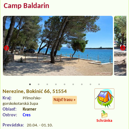
Camp Baldarin
Nerezine
, Bokinić 66, 51554
Kraj:
Přímořsko-
Nájsť trasu »
gorskokotarská župa
Oblasť:
Kvarner
Ostrov:
Cres
Schránka
Prevádzka:
20.04. - 01.10.