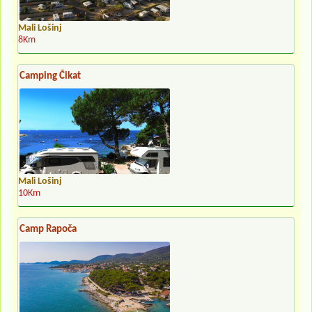
Mali Lošinj
8Km
Camping Čikat
Mali Lošinj
10Km
Camp Rapoča