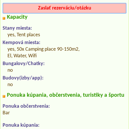
Zaslať rezerváciu/otázku
Kapacity
Stany miesta:
yes, Tent places
Kempová miesta:
yes, 50x Camping place 90-150m2,
El, Water, Wifi
Bungalovy/Chatky:
no
Budovy(izby/app):
no
Ponuka kúpania, občerstvenia, turistiky a športu
Ponuka občerstvenia:
Bar
Ponuka kúpania: