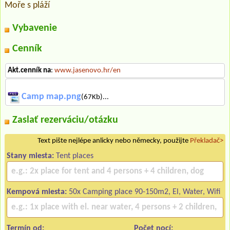
Moře s pláží
Vybavenie
Cenník
Akt.cenník na
:
www.jasenovo.hr/en
Camp map.png
(67Kb)...
Zaslať rezerváciu/otázku
Text pište nejlépe anlicky nebo německy, použijte
Překladač>
Stany miesta:
Tent places
Kempová miesta:
50x Camping place 90-150m2, El, Water, Wifi
Termín od:
Počet nocí: