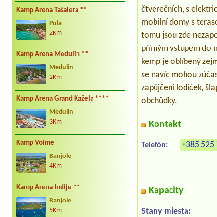
čtverečních, s elektr
Kamp Arena Tašalera **
mobilní domy s teraso
Pula
2Km
tomu jsou zde nezapo
přímým vstupem do m
Kamp Arena Medulin **
kemp je oblíbený zej
Medulin
se navíc mohou zúčast
2Km
zapůjčení lodiček, šl
Kamp Arena Grand Kažela ****
obchůdky.
Medulin
3Km
Kontakt
Kamp Volme
+385 525 
Telefón:
Banjole
4Km
Kamp Arena Indije **
Kapacity
Banjole
Stany miesta:
5Km