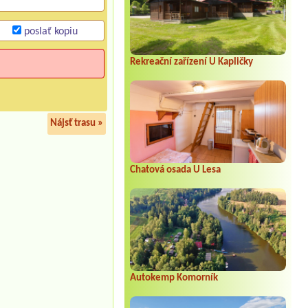
poslať kopiu
Rekreační zařízení U Kapličky
Nájsť trasu »
Chatová osada U Lesa
Autokemp Komorník