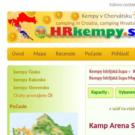
Súbory cookie
Úvod
Mapa
Recenzíe
Počasie
Prihlásiť
Kempy Istrijská župa
»
K
kempy Česko
Kempy Istrijská župa Ma
kempy Rakúsko
kempy Slovensko
Kapacity
Vybaven
Chaty pronájem ČR
Počasie
«
späť na výpi
Kamp Arena S