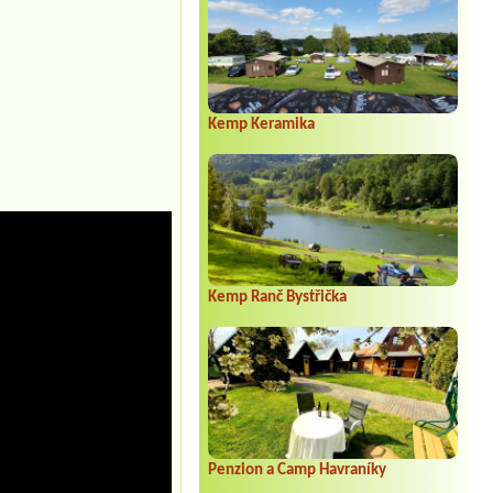
Kemp Keramika
Kemp Ranč Bystřička
Penzion a Camp Havraníky