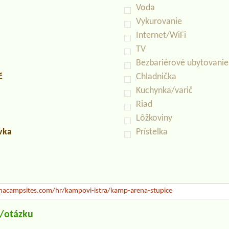
Voda
Vykurovanie
Internet/WiFi
TV
Bezbariérové ubytovanie
č
Chladnička
Kuchynka/varič
Riad
Lôžkoviny
uvka
Prístelka
acampsites.com/hr/kampovi-istra/kamp-arena-stupice
u/otázku