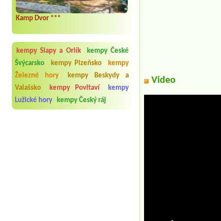
Kamp Dvor ***
kempy Slapy a Orlík
kempy České
Švýcarsko
kempy Plzeňsko
kempy
Železné hory
kempy Beskydy a
Video
Valašsko
kempy Povltaví
kempy
Lužické hory
kempy Český ráj