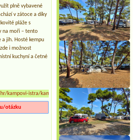
yužít plně vybavené
chází v zátoce a díky
kovité pláže s
 na moři – tento
 a jih. Hosté kempu
 zde i možnost
místní kuchyní a četné
r/kampovi-istra/kamp-arena-stupice
»
iu/otázku