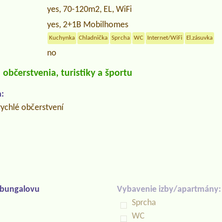
yes, 70-120m2, EL, WiFi
yes, 2+1B Mobilhomes
Kuchynka
Chladnička
Sprcha
WC
Internet/WiFi
El.zásuvka
no
občerstvenia, turistiky a športu
:
rychlé občerstvení
/bungalovu
Vybavenie izby/apartmány:
Sprcha
WC