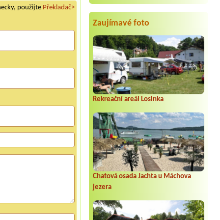
mecky, použijte
Překladač>
Zaujímavé foto
Rekreační areál Losinka
Chatová osada Jachta u Máchova
jezera