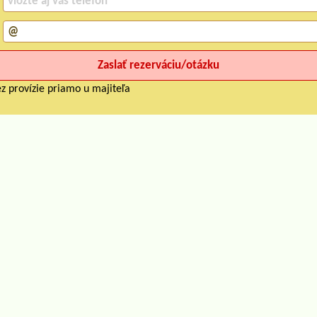
z provízie priamo u majiteľa