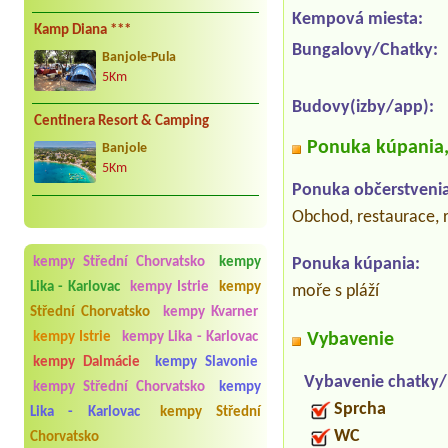
Kempová miesta:
Kamp Diana ***
Bungalovy/Chatky:
Banjole-Pula
5Km
Budovy(izby/app):
Centinera Resort & Camping
Ponuka kúpania, 
Banjole
5Km
Ponuka občerstvenia
Obchod, restaurace, 
kempy Střední Chorvatsko
kempy
Ponuka kúpania:
Lika - Karlovac
kempy Istrie
kempy
moře s pláží
Střední Chorvatsko
kempy Kvarner
kempy Istrie
kempy Lika - Karlovac
Vybavenie
kempy Dalmácie
kempy Slavonie
Vybavenie chatky
kempy Střední Chorvatsko
kempy
Sprcha
Lika - Karlovac
kempy Střední
WC
Chorvatsko