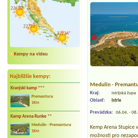
Kempy na videu
Najbližšie kempy:
Medulin - Premant
Kranjski kamp ***
Kraj:
Istrijská župa
Premantura
Oblasť:
Istrie
1Km
Prevádzka:
06.04. - 08
Kamp Arena Runke **
Medulin - Premantura
Kemp Arena Stupice v 
1Km
možnosti pro nezapom