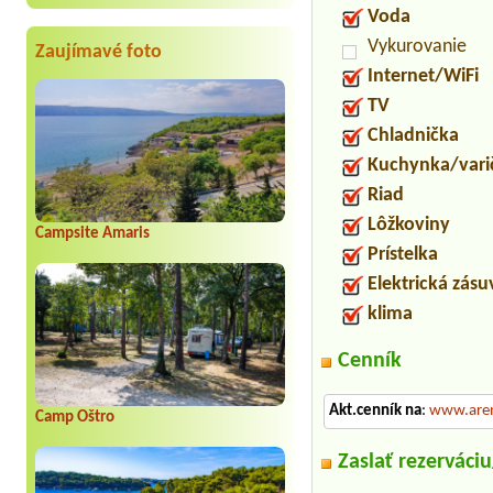
Voda
Vykurovanie
Zaujímavé foto
Internet/WiFi
TV
Chladnička
Kuchynka/vari
Riad
Lôžkoviny
Campsite Amaris
Prístelka
Elektrická zás
klima
Cenník
Akt.cenník na
:
www.aren
Camp Oštro
Zaslať rezerváci