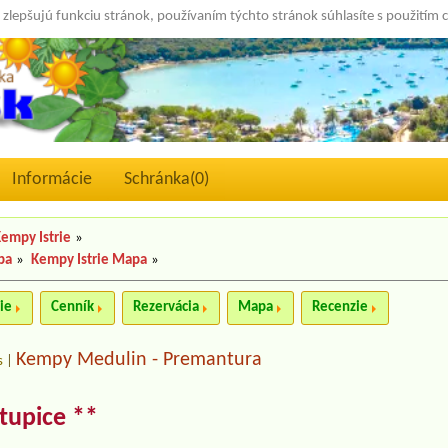
 zlepšujú funkciu stránok, používaním týchto stránok súhlasíte s použitím 
Informácie
Schránka(
0
)
empy Istrie
»
pa
»
Kempy Istrie Mapa
»
ie
Cenník
Rezervácia
Mapa
Recenzie
Kempy Medulin - Premantura
s
|
tupice **