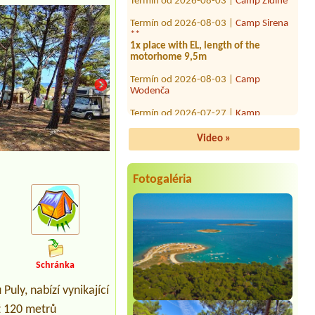
Termín od 2026-08-03 |
Camp Sirena
**
1x place with EL, length of the
motorhome 9,5m
Termín od 2026-08-03 |
Camp
Wodenča
Termín od 2026-07-27 |
Kamp
Jasenovo ***
11 person
Video »
Termín od 2026-07-24 |
Camp
Krvavica *
Termín od 2026-08-10 |
Camp
Fotogaléria
Mungos *
Termín od 2026-08-23 |
Camp Vučine
*
1 Platz für 4 Personen 2 erwachsene 2
kinder1 Stellplatz zelt
Schránka
Termín od 2026-08-03 |
Aminess Atea
Camping Resort
71911 adults 8 childrem
uly, nabízí vynikající
ž 120 metrů