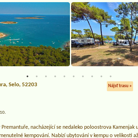
ura
, Selo, 52203
Nájsť trasu »
.10.
Premantuře, nacházející se nedaleko poloostrova Kamenjak u P
enutelné kempování. Nabízí ubytování v kempu o velikosti a