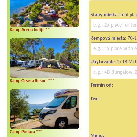
Stany miesta:
Tent pla
Kamp Arena Indije **
Kempová miesta:
70-1
Ubytovanie:
2+1B Mob
Kamp Orsera Resort ***
Termín od:
Text:
Camp Podaca ***
Meno: