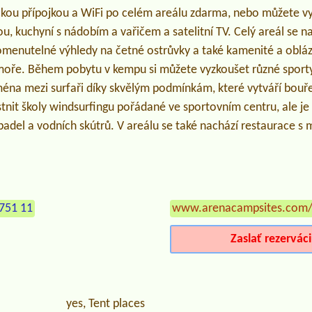
ickou přípojkou a WiFi po celém areálu zdarma, nebo můžete v
u, kuchyní s nádobím a vařičem a satelitní TV. Celý areál se na
menutelné výhledy na četné ostrůvky a také kamenité a obláz
oře. Během pobytu v kempu si můžete vyzkoušet různé sporty
ména mezi surfaři díky skvělým podmínkám, které vytváří bouře
nit školy windsurfingu pořádané ve sportovním centru, ale je
apadel a vodních skútrů. V areálu se také nachází restaurace s 
751 11
www.arenacampsites.com/h
Zaslať rezervác
yes, Tent places