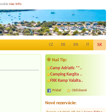
cookie
viac info
SK
CZ
DE
EN
IT
🌞 Naš Tip:
Camp Adriatic **..
Camping Kargita ..
Termín od 2026-08-17 |
Campsite
FKK Kamp Valalta..
Baška Beach Resort ****
2 adult + 3 children (7, 8, 11)
Pridať
Obľúbené
Termín od 2026-08-13 |
Camp Dole **
tent placestent
Nové rezervácie:
Termín od 2026-08-03 |
Camp Zidine