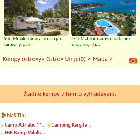
5-6L Mobilné domy, miesta pre
6-8L Mobilné domy, miesta pre
karavany, pláž..
karavany, pláž..
>
>
Kempy ostrovy»
Ostrov Unije(0)
Mapa
Žiadne kempy v tomto vyhľadávaní.
🌞 Naš Tip:
Camp Adriatic **..
Camping Kargita ..
FKK Kamp Valalta..