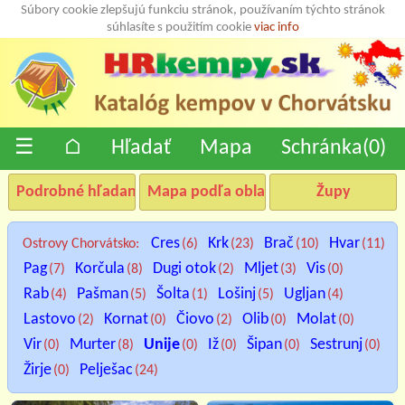
Súbory cookie zlepšujú funkciu stránok, používaním týchto stránok
súhlasíte s použitím cookie
viac info
☰
⌂
Hľadať
Mapa
Schránka(
0
)
Podrobné hľadanie
Mapa podľa oblastí
Župy
Cres
Krk
Brač
Hvar
Ostrovy Chorvátsko:
(6)
(23)
(10)
(11)
Pag
Korčula
Dugi otok
Mljet
Vis
(7)
(8)
(2)
(3)
(0)
Rab
Pašman
Šolta
Lošinj
Ugljan
(4)
(5)
(1)
(5)
(4)
Lastovo
Kornat
Čiovo
Olib
Molat
(2)
(0)
(2)
(0)
(0)
Vir
Murter
Unije
Iž
Šipan
Sestrunj
(0)
(8)
(0)
(0)
(0)
(0)
Žirje
Pelješac
(0)
(24)