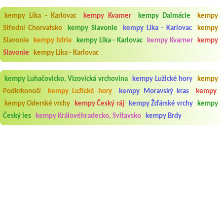
kempy Lika - Karlovac
kempy Kvarner
kempy Dalmácie
kempy
Střední Chorvatsko
kempy Slavonie
kempy Lika - Karlovac
kempy
Slavonie
kempy Istrie
kempy Lika - Karlovac
kempy Kvarner
kempy
Slavonie
kempy Lika - Karlovac
kempy Luhačovicko, Vizovická vrchovina
kempy Lužické hory
kempy
Podkrkonoší
kempy Lužické hory
kempy Moravský kras
kempy
kempy Oderské vrchy
kempy Český ráj
kempy Žďárské vrchy
kempy
Český les
kempy Královéhradecko, Svitavsko
kempy Brdy