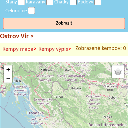
Stany
Karavany
Chatky
Budovy
Celoročne
Zobraziť
Ostrov Vir
>
Zobrazené kempov: 0
>
>
Kempy mapa
Kempy výpis
+
−