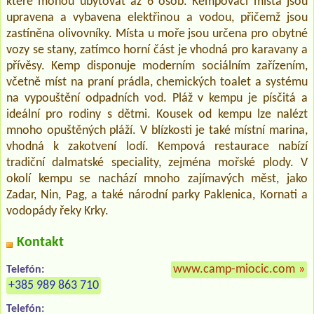
které mohou ubytovat až 6 osob. Kempovací místa jsou
upravena a vybavena elektřinou a vodou, přičemž jsou
zastíněna olivovníky. Místa u moře jsou určena pro obytné
vozy se stany, zatímco horní část je vhodná pro karavany a
přívěsy. Kemp disponuje moderním sociálním zařízením,
včetně míst na praní prádla, chemických toalet a systému
na vypouštění odpadních vod. Pláž v kempu je písčitá a
ideální pro rodiny s dětmi. Kousek od kempu lze nalézt
mnoho opuštěných pláží. V blízkosti je také místní marina,
vhodná k zakotvení lodí. Kempová restaurace nabízí
tradiční dalmatské speciality, zejména mořské plody. V
okolí kempu se nachází mnoho zajímavých měst, jako
Zadar, Nin, Pag, a také národní parky Paklenica, Kornati a
vodopády řeky Krky.
Kontakt
www.camp-miocic.com
»
Telefón:
+385 989 863 710
Telefón: