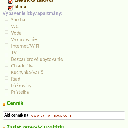
Elektrická zásuvka
klima
Vybavenie izby/apartmány:
Sprcha
WC
Voda
Vykurovanie
Internet/WiFi
TV
Bezbariérové ubytovanie
Chladnička
Kuchynka/varič
Riad
Lôžkoviny
Prístelka
Cenník
Akt.cenník na
:
www.camp-miocic.com
Zaslať rezerváciu/otázku