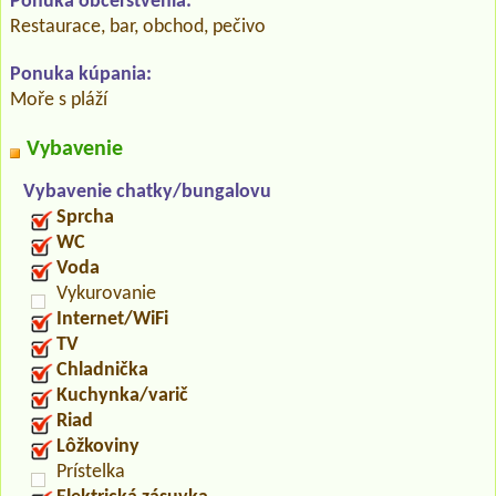
Ponuka občerstvenia:
Restaurace, bar, obchod, pečivo
Ponuka kúpania:
Moře s pláží
Vybavenie
Vybavenie chatky/bungalovu
Sprcha
WC
Voda
Vykurovanie
Internet/WiFi
TV
Chladnička
Kuchynka/varič
Riad
Lôžkoviny
Prístelka