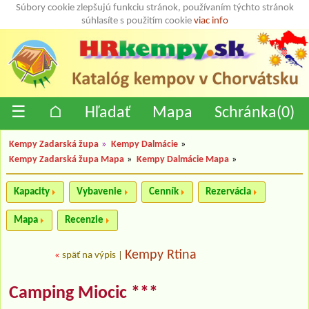
Súbory cookie zlepšujú funkciu stránok, používaním týchto stránok
súhlasíte s použitím cookie
viac info
☰
⌂
Hľadať
Mapa
Schránka(
0
)
Kempy Zadarská župa
»
Kempy Dalmácie
»
Kempy Zadarská župa Mapa
»
Kempy Dalmácie Mapa
»
Kapacity
Vybavenie
Cenník
Rezervácia
Mapa
Recenzie
Kempy Rtina
«
späť na výpis
|
Camping Miocic ***