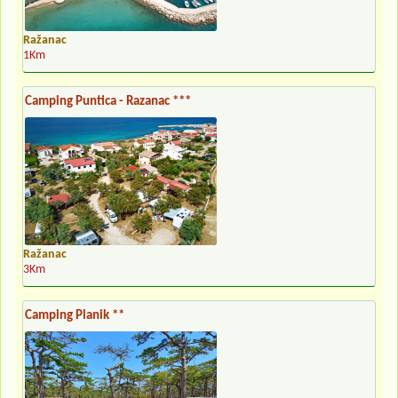
Ražanac
1Km
Camping Puntica - Razanac ***
Ražanac
3Km
Camping Planik **