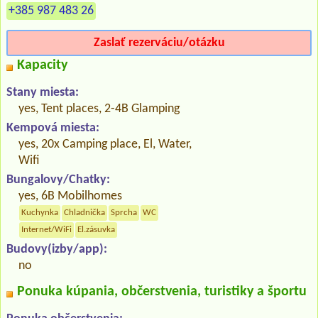
+385 987 483 26
Zaslať rezerváciu/otázku
Kapacity
Stany miesta:
yes, Tent places, 2-4B Glamping
Kempová miesta:
yes, 20x Camping place, El, Water,
Wifi
Bungalovy/Chatky:
yes, 6B Mobilhomes
Kuchynka
Chladnička
Sprcha
WC
Internet/WiFi
El.zásuvka
Budovy(izby/app):
no
Ponuka kúpania, občerstvenia, turistiky a športu