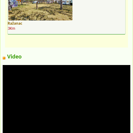
Ražanac
3Km
Video