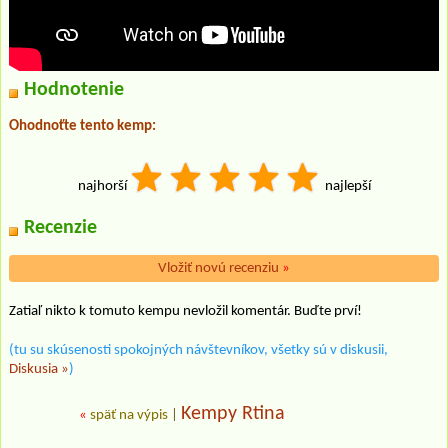
Hodnotenie
Ohodnoťte tento kemp:
najhorší
najlepší
Recenzie
Vložiť novú recenziu
»
Zatiaľ nikto k tomuto kempu nevložil komentár. Buďte prví!
(tu su skúsenosti spokojných návštevníkov, všetky sú v diskusii,
Diskusia »
)
Kempy Rtina
«
späť na výpis
|