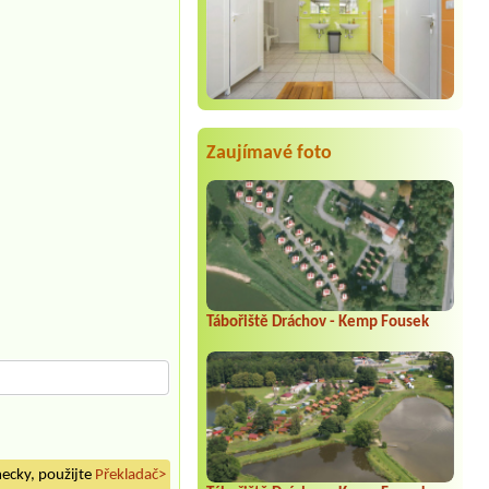
Zaujímavé foto
Tábořiště Dráchov - Kemp Fousek
mecky, použijte
Překladač>