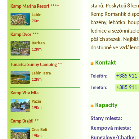
stanů. Poskytují 8 ke
Kamp Marina Resort ****
Kemp Romantik dispon
Labin
7Km
bazény, lehátka, houp
lednice a sezónní zel
Kamp Dvor ***
pěších stezek. Nejbl
Barban
dostupné ve vzdáleno
12Km
Kontakt
Tunarica Sunny Camping **
Labin Istra
+385 911 
Telefón:
12Km
+385 911 
Telefón:
Kamp Vita Mia
Pazin
Kapacity
19Km
Stany miesta:
Camp Brajdi **
Kempová miesta:
Cres Beli
19Km
Bungalovy/Chatky: