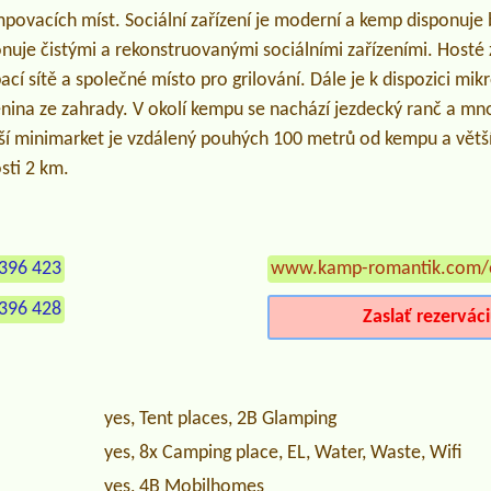
mpovacích míst. Sociální zařízení je moderní a kemp disponuje
uje čistými a rekonstruovanými sociálními zařízeními. Hosté
ací sítě a společné místo pro grilování. Dále je k dispozici mik
enina ze zahrady. V okolí kempu se nachází jezdecký ranč a mn
ižší minimarket je vzdálený pouhých 100 metrů od kempu a větš
sti 2 km.
396 423
www.kamp-romantik.com/
396 428
Zaslať rezervác
yes, Tent places, 2B Glamping
yes, 8x Camping place, EL, Water, Waste, Wifi
yes, 4B Mobilhomes