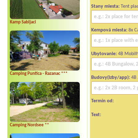
Stany miesta:
Tent pla
Kamp Sabljaci
Kempová miesta:
8x Ca
Ubytovanie:
4B Mobil
Camping Puntica - Razanac ***
Budovy(izby/app):
4B 
Termín od:
Text:
Camping Nordsee **