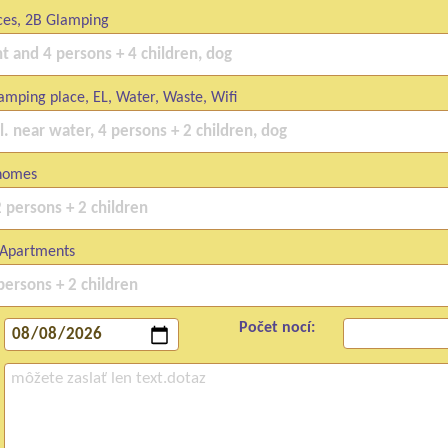
ces, 2B Glamping
mping place, EL, Water, Waste, Wifi
homes
Apartments
Počet nocí: