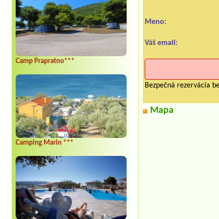
Meno:
Váš email:
Camp Prapratno***
Bezpečná rezervácia be
Mapa
Camping Marin ***