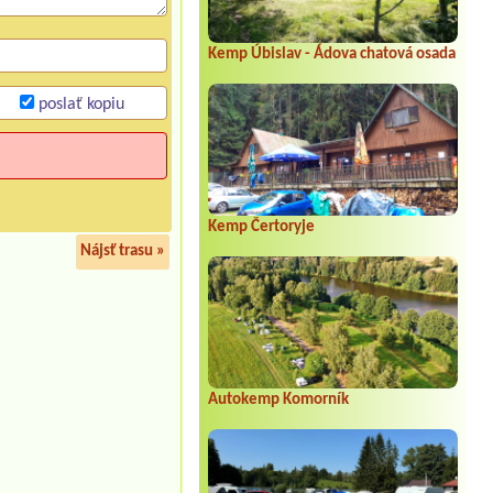
Kemp Úbislav - Ádova chatová osada
poslať kopiu
Kemp Čertoryje
Nájsť trasu »
Autokemp Komorník