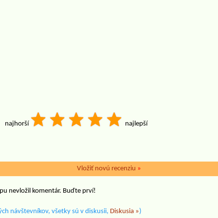
najhorší
najlepší
Vložiť novú recenziu
»
pu nevložil komentár. Buďte prví!
ch návštevníkov, všetky sú v diskusii,
Diskusia »
)