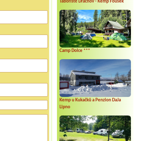
Tábořiště Dráchov - Kemp Fousek
Camp Dolce ***
Kemp u Kukačků a Penzion DaJa
Lipno