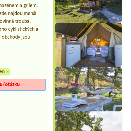
 bazénem a grilem.
 zde najdou menší
rovlnná trouba,
oho cyklistických a
í obchody jsou
en
»
iu/otázku