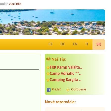
cookie
viac info
SK
CZ
DE
EN
IT
🌞 Naš Tip:
FKK Kamp Valalta..
Camp Adriatic **..
Termín od 2026-07-29 |
Camping
Camping Kargita ..
Moce
1 MIESTO
Pridať
Obľúbené
Termín od 2026-07-29 |
Kamp
Kastanija ***
Nové rezervácie:
Termín od 2026-08-05 |
Camping