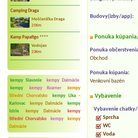
Camping Draga
Budovy(izby/app):
Mošćenička Draga
21Km
Ponuka kúpania, 
Kamp Papafigo ****
Vodnjan
Ponuka občerstvenia
23Km
Obchod
Ponuka kúpania:
kempy Slavonie
kempy Dalmácie
Venkovní bazén
kempy
kempy Kvarner
kempy
Vybavenie
Střední Chorvatsko
kempy Lika -
Karlovac
kempy Dalmácie
kempy
Vybavenie chatky
Istrie
kempy Dalmácie
kempy
Sprcha
Střední Chorvatsko
kempy
kempy
WC
Dalmácie
Voda