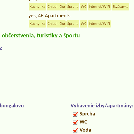
Kuchynka
Chladnička
Sprcha
WC
Internet/WiFi
El.zásuvka
yes, 4B Apartments
Kuchynka
Chladnička
Sprcha
WC
Internet/WiFi
občerstvenia, turistiky a športu
:
/bungalovu
Vybavenie izby/apartmány:
Sprcha
WC
Voda