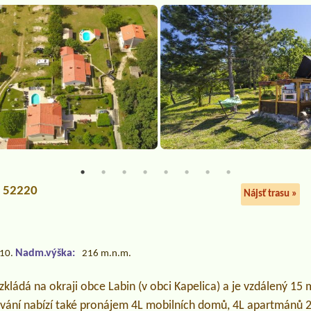
, 52220
Nájsť trasu »
Nadm.výška:
.10.
216 m.n.m.
ládá na okraji obce Labin (v obci Kapelica) a je vzdálený 15 m
vání nabízí také pronájem 4L mobilních domů, 4L apartmánů 