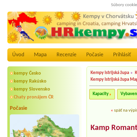
Súbory cookie
Úvod
Mapa
Recenzíe
Počasie
Prihlásiť
Kempy Istrijská župa
»
K
kempy Česko
Kempy Istrijská župa Ma
kempy Rakúsko
kempy Slovensko
Kapacity
Vybaven
Chaty pronájem ČR
Počasie
«
späť na výpi
Kamp Romant