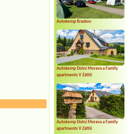
Autokemp Kraskov
Autokemp Dolní Morava a Family
apartments V Zátiší
Autokemp Dolní Morava a Family
apartments V Zátiší