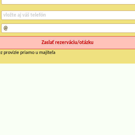
z provízie priamo u majiteľa