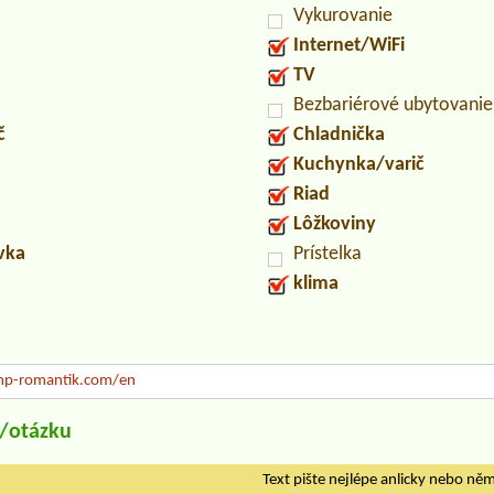
Vykurovanie
Internet/WiFi
TV
Bezbariérové ubytovanie
č
Chladnička
Kuchynka/varič
Riad
Lôžkoviny
uvka
Prístelka
klima
p-romantik.com/en
u/otázku
Text pište nejlépe anlicky nebo ně