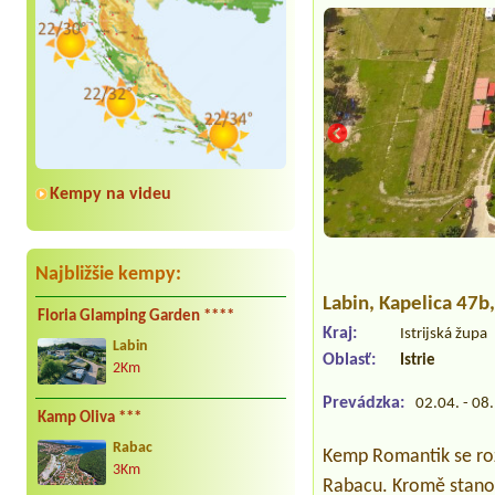
Kempy na videu
Najbližšie kempy:
Labin
, Kapelica 47b
Floria Glamping Garden ****
Kraj:
Istrijská župa
Labin
Oblasť:
Istrie
2Km
Prevádzka:
02.04. - 08
Kamp Oliva ***
Rabac
Kemp Romantik se rozk
3Km
Rabacu. Kromě stano