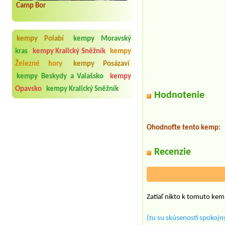
Camp Bor
kempy Polabí
kempy Moravský
kras
kempy Kralický Sněžník
kempy
Železné hory
kempy Posázaví
kempy Beskydy a Valašsko
kempy
Opavsko
kempy Kralický Sněžník
Hodnotenie
Ohodnoťte tento kemp:
Recenzie
Zatiaľ nikto k tomuto kem
(tu su skúsenosti spokojný