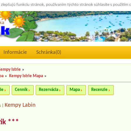
 zlepšujú funkciu stránok, používaním týchto stránok súhlasíte s použitím 
Informácie
Schránka(
0
)
empy Istrie
»
pa
»
Kempy Istrie Mapa
»
ie
Cenník
Rezervácia
Mapa
Recenzie
Kempy Labin
s
|
ik ***