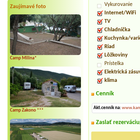
Vykurovanie
Zaujímavé foto
Internet/WiFi
TV
Chladnička
Kuchynka/vari
Riad
Lôžkoviny
Camp Milina*
Prístelka
Elektrická zás
klima
Cenník
Akt.cenník na
:
www.kam
Camp Zakono ***
Zaslať rezerváci