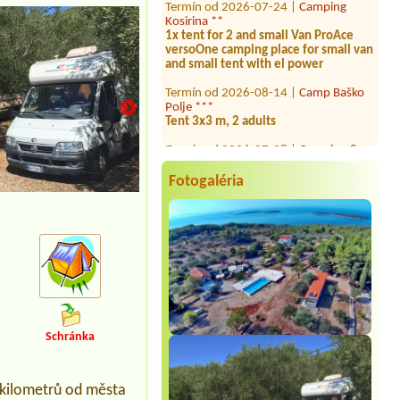
Kosirina **
1x tent for 2 and small Van ProAce
versoOne camping place for small van
and small tent with el power
Termín od 2026-08-14 |
Camp Baško
Polje ***
Tent 3x3 m, 2 adults
Termín od 2026-07-28 |
Camping &
Villa Popo ***
3 šatora, 5 odraslih i 1 dijete od 8
godina
Fotogaléria
Termín od 2026-08-08 |
Camping Mali
raj
1xplace for VAN+caravan1. place with
el., near water, 4xadults and 1x
children (14 year)
Termín od 2026-07-27 |
Kamp
Jasenovo ***
11 person
Schránka
Termín od 2026-08-03 |
Kamp Brioni
**
 kilometrů od města
Termín od 2026-08-03 |
Aminess Atea