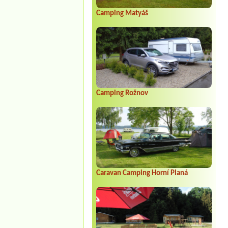
Camping Matyáš
Camping Rožnov
Caravan Camping Horní Planá