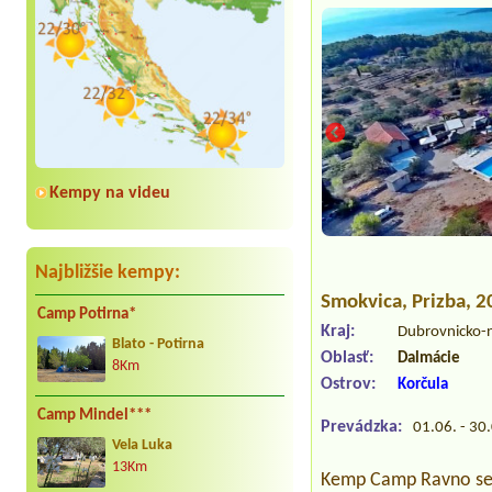
Kempy na videu
Najbližšie kempy:
Smokvica
, Prizba, 
Camp Potirna*
Kraj:
Dubrovnicko-
Blato - Potirna
Oblasť:
Dalmácie
8Km
Ostrov:
Korčula
Camp Mindel***
Prevádzka:
01.06. - 30
Vela Luka
13Km
Kemp Camp Ravno se n