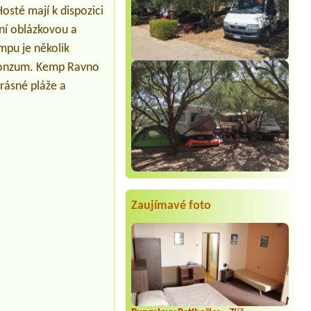
Camping Resort
osté mají k dispozici
71911 adults 8 childrem
tní oblázkovou a
Termín od 2026-08-17 |
Campsite
Baška Beach Resort ****
empu je několik
2 adult + 3 children (7, 8, 11)
 Konzum. Kemp Ravno
krásné pláže a
Zaujímavé foto