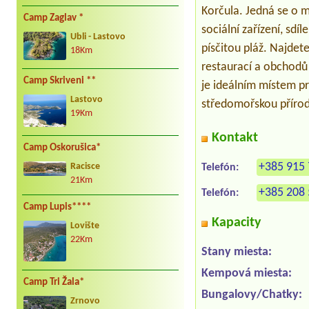
Korčula. Jedná se o m
Camp Zaglav *
sociální zařízení, sdí
Ubli - Lastovo
písčitou pláž. Najdete
18Km
restaurací a obchodů
Camp Skriveni **
je ideálním místem pro
Lastovo
středomořskou příro
19Km
Kontakt
Camp Oskorušica*
+385 915 
Racisce
Telefón:
21Km
+385 208 
Telefón:
Camp Lupis****
Kapacity
Lovište
22Km
Stany miesta:
Kempová miesta:
Camp Tri Žala*
Bungalovy/Chatky:
Zrnovo