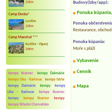
Budovy(izby/app):
22Km
Ponuka kúpania, 
Camp Denka*
Lovište
Ponuka občerstvenia
22Km
Restaurance, obchod
Camp Maestral ***
Ponuka kúpania:
Kućište - Viganj
Moře s pláží
24Km
Vybavenie
Cenník
kempy Kvarner
kempy Dalmácie
kempy Lika - Karlovac
kempy Istrie
Mapa
kempy Dalmácie
kempy
kempy
Lika - Karlovac
kempy Kvarner
kempy
kempy Kvarner
kempy
kempy Střední Chorvatsko