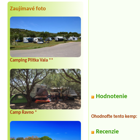
Zaujímavé foto
Camping Plitka Vala **
Hodnotenie
Camp Ravno *
Ohodnoťte tento kemp:
Recenzie