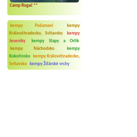
Camp Rogač **
kempy Pošumaví
kempy
Královéhradecko, Svitavsko
kempy
Jeseníky
kempy Slapy a Orlík
kempy Náchodsko
kempy
Kokořínsko
kempy Královéhradecko,
Svitavsko
kempy Žďárské vrchy