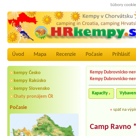
Súbory cookie
Úvod
Mapa
Recenzíe
Počasie
Prihlásiť
Kempy Dubrovnicko-ner
kempy Česko
Kempy Dubrovnicko-ner
kempy Rakúsko
kempy Slovensko
Kapacity
Vybaven
Chaty pronájem ČR
Počasie
«
späť na výpi
Camp Ravno 