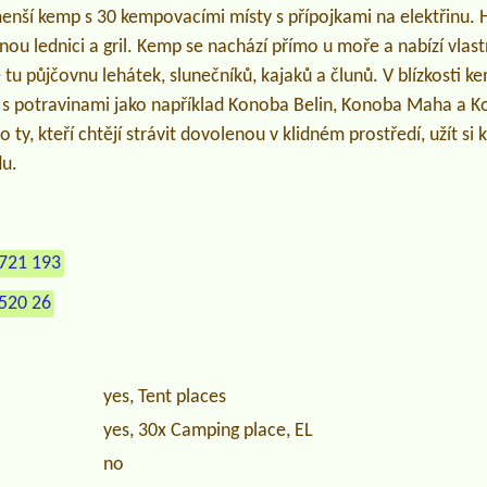
enší kemp s 30 kempovacími místy s přípojkami na elektřinu. H
lenou lednici a gril. Kemp se nachází přímo u moře a nabízí vlas
 tu půjčovnu lehátek, slunečníků, kajaků a člunů. V blízkosti k
 s potravinami jako například Konoba Belin, Konoba Maha a
 ty, kteří chtějí strávit dovolenou v klidném prostředí, užít si 
du.
721 193
520 26
yes, Tent places
yes, 30x Camping place, EL
no