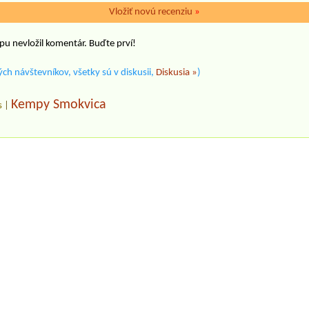
Vložiť novú recenziu
»
pu nevložil komentár. Buďte prví!
ch návštevníkov, všetky sú v diskusii,
Diskusia »
)
Kempy Smokvica
s
|