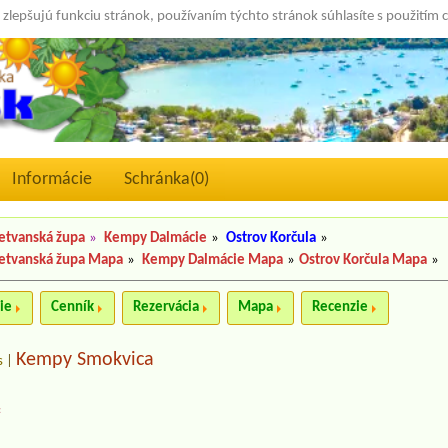
 zlepšujú funkciu stránok, používaním týchto stránok súhlasíte s použitím 
Informácie
Schránka(
0
)
etvanská župa
»
Kempy Dalmácie
»
Ostrov Korčula
»
etvanská župa Mapa
»
Kempy Dalmácie Mapa
»
Ostrov Korčula Mapa
»
ie
Cenník
Rezervácia
Mapa
Recenzie
Kempy Smokvica
s
|
*