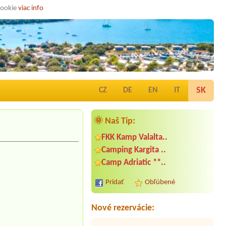
cookie
viac info
SK
CZ
DE
EN
IT
🌞 Naš Tip:
FKK Kamp Valalta..
Camping Kargita ..
Camp Adriatic **..
Termín od 2026-08-17 |
Camping
Skalinada ***
Pridať
Obľúbené
Termín od 2026-07-30 |
Kamp Park
Umag ****
EconomyCaravan 6m
Nové rezervácie:
Termín od 2026-07-24 |
Camping