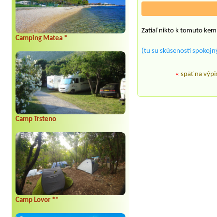
Zatiaľ nikto k tomuto kem
Camping Matea *
(tu su skúsenosti spokojný
«
späť na výpi
Camp Trsteno
Camp Lovor **