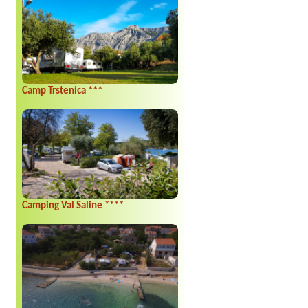
Camp Trstenica ***
Camping Val Saline ****