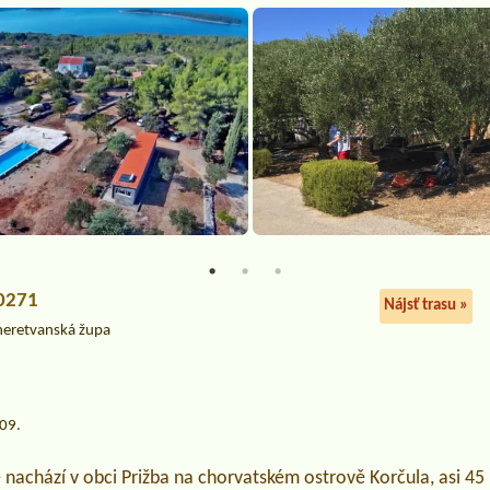
20271
Nájsť trasu »
neretvanská župa
.09.
achází v obci Prižba na chorvatském ostrově Korčula, asi 45