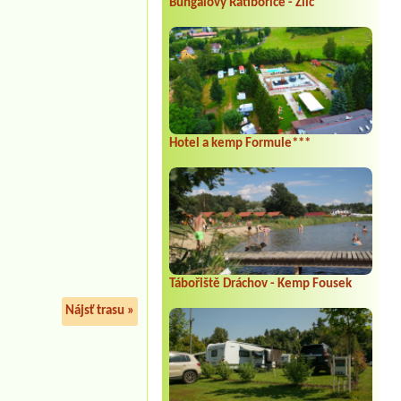
Bungalovy Ratibořice - Zlíč
Hotel a kemp Formule***
Tábořiště Dráchov - Kemp Fousek
Nájsť trasu »