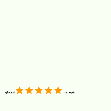
najhorší
najlepší