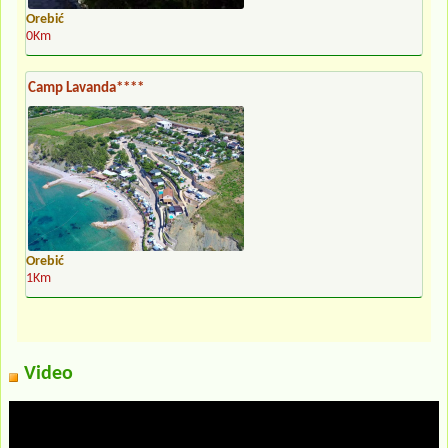
Orebić
0Km
Camp Lavanda****
Orebić
1Km
Video