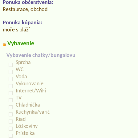
Ponuka občerstvenia:
Restaurace, obchod
Ponuka kúpania:
moře s pláží
Vybavenie
Vybavenie chatky/bungalovu
Sprcha
WC
Voda
Vykurovanie
Internet/WiFi
TV
Chladnička
Kuchynka/varič
Riad
Lôžkoviny
Prístelka