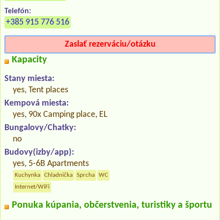
Telefón:
+385 915 776 516
Zaslať rezerváciu/otázku
Kapacity
Stany miesta:
yes, Tent places
Kempová miesta:
yes, 90x Camping place, EL
Bungalovy/Chatky:
no
Budovy(izby/app):
yes, 5-6B Apartments
Kuchynka
Chladnička
Sprcha
WC
Internet/WiFi
Ponuka kúpania, občerstvenia, turistiky a športu