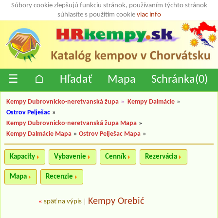
Súbory cookie zlepšujú funkciu stránok, používaním týchto stránok
súhlasíte s použitím cookie
viac info
☰
⌂
Hľadať
Mapa
Schránka(
0
)
Kempy Dubrovnicko-neretvanská župa
»
Kempy Dalmácie
»
Ostrov Pelješac
»
Kempy Dubrovnicko-neretvanská župa Mapa
»
Kempy Dalmácie Mapa
»
Ostrov Pelješac Mapa
»
Kapacity
Vybavenie
Cenník
Rezervácia
Mapa
Recenzie
Kempy Orebić
«
späť na výpis
|