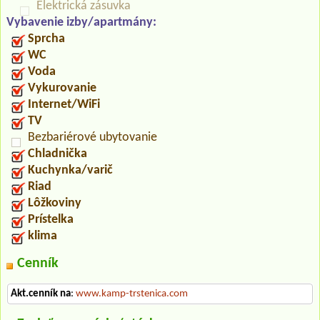
Elektrická zásuvka
Vybavenie izby/apartmány:
Sprcha
WC
Voda
Vykurovanie
Internet/WiFi
TV
Bezbariérové ubytovanie
Chladnička
Kuchynka/varič
Riad
Lôžkoviny
Prístelka
klima
Cenník
Akt.cenník na
:
www.kamp-trstenica.com