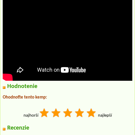
Hodnotenie
Ohodnoťte tento kemp:
najhorší
najlepší
Recenzie