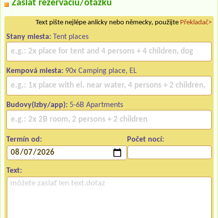
Zaslať rezerváciu/otázku
Text pište nejlépe anlicky nebo německy, použijte
Překladač>
Stany miesta:
Tent places
Kempová miesta:
90x Camping place, EL
Budovy(izby/app):
5-6B Apartments
Termín od:
Počet nocí:
Text: