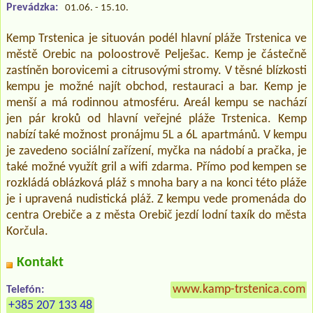
Prevádzka:
01.06. - 15.10.
Kemp Trstenica je situován podél hlavní pláže Trstenica ve
městě Orebic na poloostrově Pelješac. Kemp je částečně
zastíněn borovicemi a citrusovými stromy. V těsné blízkosti
kempu je možné najít obchod, restauraci a bar. Kemp je
menší a má rodinnou atmosféru. Areál kempu se nachází
jen pár kroků od hlavní veřejné pláže Trstenica. Kemp
nabízí také možnost pronájmu 5L a 6L apartmánů. V kempu
je zavedeno sociální zařízení, myčka na nádobí a pračka, je
také možné využít gril a wifi zdarma. Přímo pod kempen se
rozkládá oblázková pláž s mnoha bary a na konci této pláže
je i upravená nudistická pláž. Z kempu vede promenáda do
centra Orebiče a z města Orebič jezdí lodní taxík do města
Korčula.
Kontakt
www.kamp-trstenica.com
Telefón:
+385 207 133 48