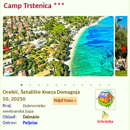
Camp Trstenica ***
Orebić
, Šetalište Kneza Domagoja
50, 20250
Nájsť trasu »
Kraj:
Dubrovnicko-
neretvanská župa
Oblasť:
Dalmácie
Schránka
Ostrov:
Pelješac