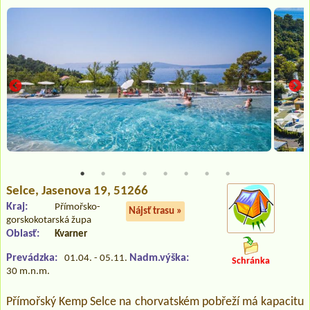
Selce
, Jasenova 19, 51266
Kraj:
Přímořsko-
Nájsť trasu »
gorskokotarská župa
Oblasť:
Kvarner
Prevádzka:
Nadm.výška:
01.04. - 05.11.
Schránka
30 m.n.m.
Přímořský Kemp Selce na chorvatském pobřeží má kapacitu