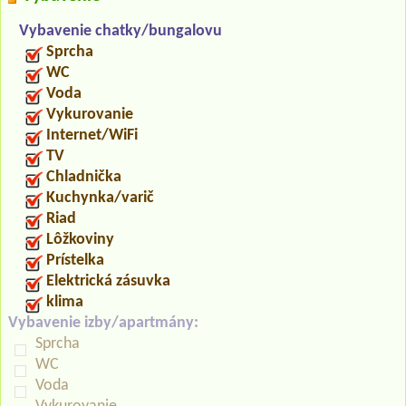
Vybavenie chatky/bungalovu
Sprcha
WC
Voda
Vykurovanie
Internet/WiFi
TV
Chladnička
Kuchynka/varič
Riad
Lôžkoviny
Prístelka
Elektrická zásuvka
klima
Vybavenie izby/apartmány:
Sprcha
WC
Voda