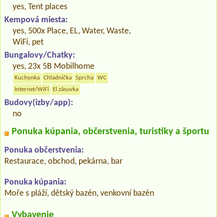
yes, Tent places
Kempová miesta:
yes, 500x Place, EL, Water, Waste,
WiFi, pet
Bungalovy/Chatky:
yes, 23x 5B Mobilhome
Kuchynka
Chladnička
Sprcha
WC
Internet/WiFi
El.zásuvka
Budovy(izby/app):
no
Ponuka kúpania, občerstvenia, turistiky a športu
Ponuka občerstvenia:
Restaurace, obchod, pekárna, bar
Ponuka kúpania:
Moře s pláží, dětský bazén, venkovní bazén
Vybavenie