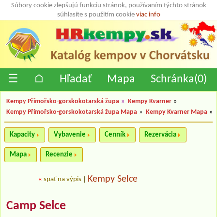
Súbory cookie zlepšujú funkciu stránok, používaním týchto stránok
súhlasíte s použitím cookie
viac info
☰
⌂
Hľadať
Mapa
Schránka(
0
)
Kempy Přímořsko-gorskokotarská župa
»
Kempy Kvarner
»
Kempy Přímořsko-gorskokotarská župa Mapa
»
Kempy Kvarner Mapa
»
Kapacity
Vybavenie
Cenník
Rezervácia
Mapa
Recenzie
Kempy Selce
«
späť na výpis
|
Camp Selce