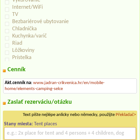
Vykurovanie
Internet/WiFi
TV
Bezbariérové ubytovanie
Chladnička
Kuchynka/varič
Riad
Lôžkoviny
Prístelka
Cenník
Akt.cenník na
:
www.jadran-crikvenica.hr/en/mobile-
home/elements-camping-selce
Zaslať rezerváciu/otázku
Text pište nejlépe anlicky nebo německy, použijte
Překladač>
Stany miesta:
Tent places