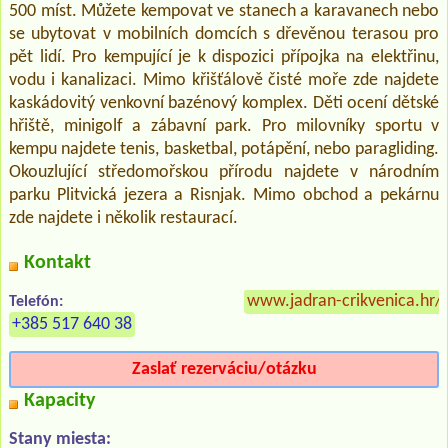
500 míst. Můžete kempovat ve stanech a karavanech nebo
se ubytovat v mobilních domcích s dřevěnou terasou pro
pět lidí. Pro kempující je k dispozici přípojka na elektřinu,
vodu i kanalizaci. Mimo křišťálově čisté moře zde najdete
kaskádovitý venkovní bazénový komplex. Děti ocení dětské
hřiště, minigolf a zábavní park. Pro milovníky sportu v
kempu najdete tenis, basketbal, potápění, nebo paragliding.
Okouzlující středomořskou přírodu najdete v národním
parku Plitvická jezera a Risnjak. Mimo obchod a pekárnu
zde najdete i několik restaurací.
Kontakt
www.jadran-crikvenica.hr
Telefón:
+385 517 640 38
Zaslať rezerváciu/otázku
Kapacity
Stany miesta: