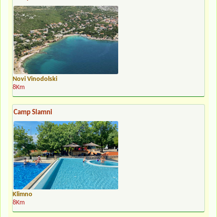
Novi Vinodolski
8Km
Camp Slamni
Klimno
8Km