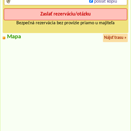
poslať kopiu
Bezpečná rezervácia bez provízie priamo u majiteľa
Mapa
Nájsť trasu »