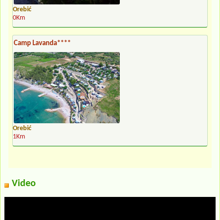
Orebić
0Km
Camp Lavanda****
Orebić
1Km
Video