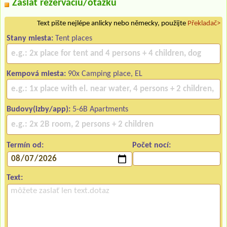
Zaslať rezerváciu/otázku
Text pište nejlépe anlicky nebo německy, použijte
Překladač>
Stany miesta:
Tent places
Kempová miesta:
90x Camping place, EL
Budovy(izby/app):
5-6B Apartments
Termín od:
Počet nocí:
Text: