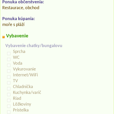
Ponuka občerstvenia:
Restaurace, obchod
Ponuka kúpania:
moře s pláží
Vybavenie
Vybavenie chatky/bungalovu
Sprcha
WC
Voda
Vykurovanie
Internet/WiFi
TV
Chladnička
Kuchynka/varič
Riad
Lôžkoviny
Prístelka