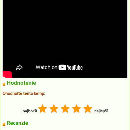
Hodnotenie
Ohodnoťte tento kemp:
najhorší
najlepší
Recenzie