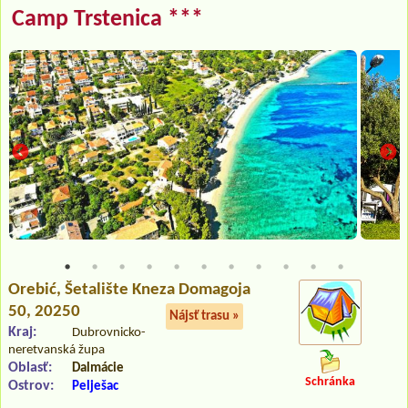
Camp Trstenica ***
Orebić
, Šetalište Kneza Domagoja
50, 20250
Nájsť trasu »
Kraj:
Dubrovnicko-
neretvanská župa
Oblasť:
Dalmácie
Schránka
Ostrov:
Pelješac