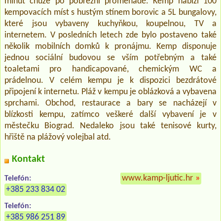
minut chůze po pobřežní promenádě. Kemp nabízí 100
kempovacích míst s hustým stínem borovic a 5L bungalovy,
které jsou vybaveny kuchyňkou, koupelnou, TV a
internetem. V posledních letech zde bylo postaveno také
několik mobilních domků k pronájmu. Kemp disponuje
jednou sociální budovou se vším potřebným a také
toaletami pro handicapované, chemickým WC a
prádelnou. V celém kempu je k dispozici bezdrátové
připojení k internetu. Pláž v kempu je oblázková a vybavena
sprchami. Obchod, restaurace a bary se nacházejí v
blízkosti kempu, zatímco veškeré další vybavení je v
městečku Biograd. Nedaleko jsou také tenisové kurty,
hřiště na plážový volejbal atd.
Kontakt
www.kamp-ljutic.hr
»
Telefón:
+385 233 834 02
Telefón:
+385 986 251 89