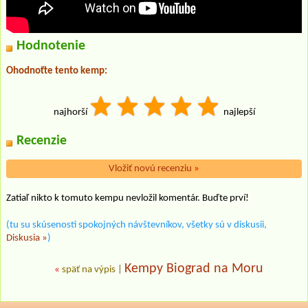
Hodnotenie
Ohodnoťte tento kemp:
najhorší
najlepší
Recenzie
Vložiť novú recenziu
»
Zatiaľ nikto k tomuto kempu nevložil komentár. Buďte prví!
(tu su skúsenosti spokojných návštevníkov, všetky sú v diskusii,
Diskusia »
)
Kempy Biograd na Moru
«
späť na výpis
|