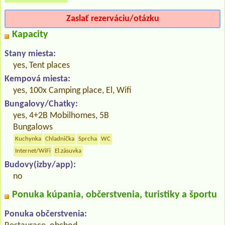
Zaslať rezerváciu/otázku
Kapacity
Stany miesta:
yes, Tent places
Kempová miesta:
yes, 100x Camping place, El, Wifi
Bungalovy/Chatky:
yes, 4+2B Mobilhomes, 5B
Bungalows
Kuchynka
Chladnička
Sprcha
WC
Internet/WiFi
El.zásuvka
Budovy(izby/app):
no
Ponuka kúpania, občerstvenia, turistiky a športu
Ponuka občerstvenia: