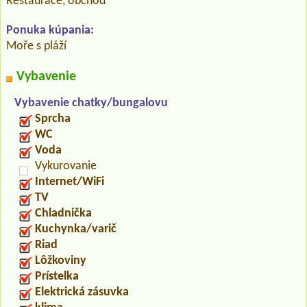
Restaurace, obchod
Ponuka kúpania:
Moře s pláží
Vybavenie
Vybavenie chatky/bungalovu
Sprcha
WC
Voda
Vykurovanie
Internet/WiFi
TV
Chladnička
Kuchynka/varič
Riad
Lôžkoviny
Prístelka
Elektrická zásuvka