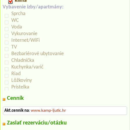
klima
Vybavenie izby/apartmány:
Sprcha
WC
Voda
Vykurovanie
Internet/WiFi
TV
Bezbariérové ubytovanie
Chladnička
Kuchynka/varič
Riad
Lôžkoviny
Prístelka
Cenník
Akt.cenník na
:
www.kamp-ljutic.hr
Zaslať rezerváciu/otázku