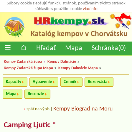
Súbory cookie zlepšujú funkciu stránok, používaním týchto stránok
súhlasíte s použitím cookie
viac info
☰
⌂
Hľadať
Mapa
Schránka(
0
)
Kempy Zadarská župa
»
Kempy Dalmácie
»
Kempy Zadarská župa Mapa
»
Kempy Dalmácie Mapa
»
Kapacity
Vybavenie
Cenník
Rezervácia
Mapa
Recenzie
Kempy Biograd na Moru
«
späť na výpis
|
Camping Ljutic *