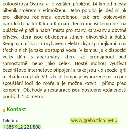
poloostrova Ostrica a je vzdálen přibližně 14 km od města
Šibenik směrem k Primoštenu. Jeho poloha je ideální jak
pro klidnou rodinnou dovolenou, tak pro objevování
národních parků Krka a Kornati. Tento menší kemp leží na
oblázkové pláži a nabízí místa pro stany, karavany a obytné
přívěsy, která jsou obklopena stínem olivovníků a dubů.
Kempová místa jsou vybavena elektrickými přípojkami a na
třech z nich je také dostupná voda. V kempu je k dispozici
velký dům s apartmány, které lze pronajmout buď
samostatně, nebo jako celek. Hosté mohou využívat
bezdrátové internetové připojení a také jsou k dispozici gril
a lehátka na pláži. V blízkosti kempu je vyhrazené místo pro
spouštění lodí do moře a je možné kotvit i přímo před
kempem. Obchody a restaurace jsou dostupné vzdálenosti
pouhých 150 metrů.
Kontakt
www.grebastica.net
»
Telefón:
+385 912 221 808