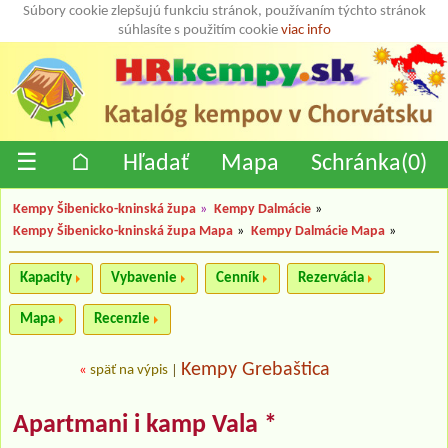
Súbory cookie zlepšujú funkciu stránok, používaním týchto stránok
súhlasíte s použitím cookie
viac info
☰
⌂
Hľadať
Mapa
Schránka(
0
)
Kempy Šibenicko-kninská župa
»
Kempy Dalmácie
»
Kempy Šibenicko-kninská župa Mapa
»
Kempy Dalmácie Mapa
»
Kapacity
Vybavenie
Cenník
Rezervácia
Mapa
Recenzie
Kempy Grebaštica
«
späť na výpis
|
Apartmani i kamp Vala *