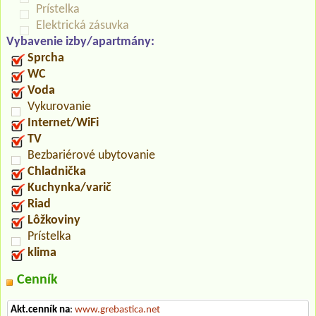
Prístelka
Elektrická zásuvka
Vybavenie izby/apartmány:
Sprcha
WC
Voda
Vykurovanie
Internet/WiFi
TV
Bezbariérové ubytovanie
Chladnička
Kuchynka/varič
Riad
Lôžkoviny
Prístelka
klima
Cenník
Akt.cenník na
:
www.grebastica.net