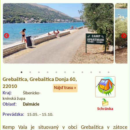
Grebaštica
, Grebaštica Donja 60,
22010
Nájsť trasu »
Kraj:
Šibenicko-
kninská župa
Oblasť:
Dalmácie
Schránka
Prevádzka:
15.05. - 15.10.
Kemp Vala je situovaný v obci Grebaštica v zátoce