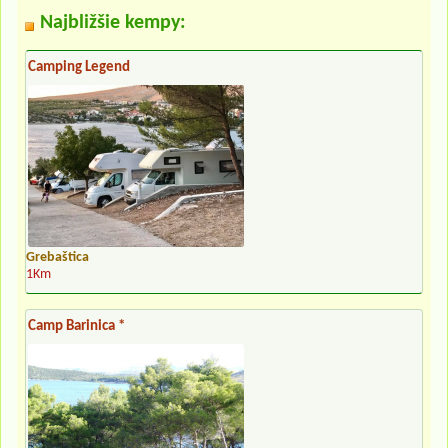
Najbližšie kempy:
Camping Legend
Grebaštica
1Km
Camp Barinica *