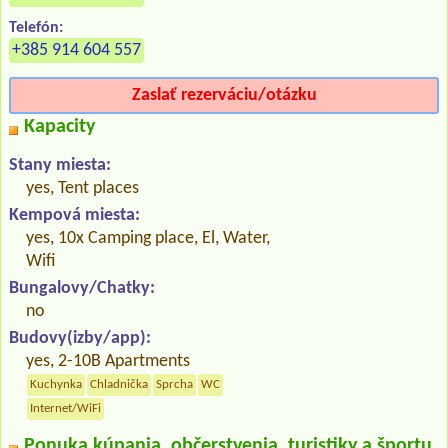
Telefón:
+385 914 604 557
Zaslať rezerváciu/otázku
Kapacity
Stany miesta:
yes, Tent places
Kempová miesta:
yes, 10x Camping place, El, Water,
Wifi
Bungalovy/Chatky:
no
Budovy(izby/app):
yes, 2-10B Apartments
Kuchynka
Chladnička
Sprcha
WC
Internet/WiFi
Ponuka kúpania, občerstvenia, turistiky a športu