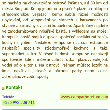
se nachází na chorvatském ostrově Pašman, asi 30 km od
města Biograd. Kemp je přímo u písečné pláže a obklopen
středomořskou vegetací. Kemp nabízí různé možnosti
ubytování, od kempování ve stanech a karavanech po
stylové apartmány s vlastní koupelnou. Apartmány najdete
ve zmodernizované rybářské baště, s výhledem na moře.
Kempující hosté mají k dispozici společné sociální zařízení a
kuchyň s grilem. Nedaleko kempu se nachází restaurace
nabízející speciality středomořské kuchyně a také
supermarket a trh. V těsné blízkosti kempu se nacházejí
sportoviště, kde si můžete zahrát fotbal, plážový volejbal,
vodní pólo a tenis. Na ostrově Pašman můžete jezdit na
kole, navštívit jeskyně a přírodní parky nebo zkusit
adrenalinové vodní sporty.
Kontakt
www.camparboretum.com
Telefón:
+385 992 538 711