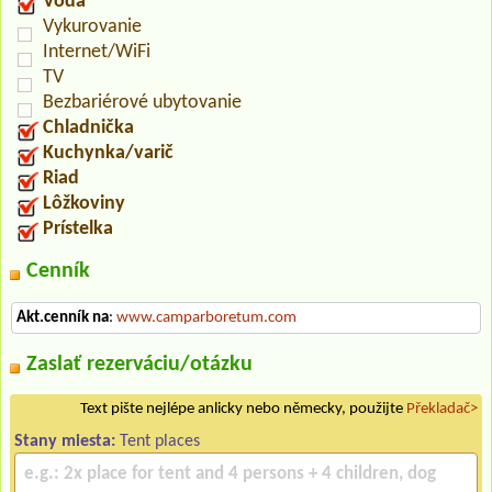
Voda
Vykurovanie
Internet/WiFi
TV
Bezbariérové ubytovanie
Chladnička
Kuchynka/varič
Riad
Lôžkoviny
Prístelka
Cenník
Akt.cenník na
:
www.camparboretum.com
Zaslať rezerváciu/otázku
Text pište nejlépe anlicky nebo německy, použijte
Překladač>
Stany miesta:
Tent places