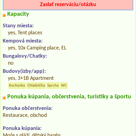
Zaslať rezerváciu/otázku
Kapacity
Stany miesta:
yes, Tent places
Kempová miesta:
yes, 10x Camping place, EL
Bungalovy/Chatky:
no
Budovy(izby/app):
yes, 3+1B Apartment
Kuchynka
Chladnička
Sprcha
WC
Ponuka kúpania, občerstvenia, turistiky a športu
Ponuka občerstvenia:
Restaurace, obchod
Ponuka kúpania:
Moře s pláží, dětský bazén