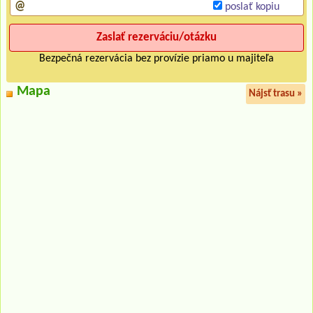
poslať kopiu
Bezpečná rezervácia bez provízie priamo u majiteľa
Mapa
Nájsť trasu »