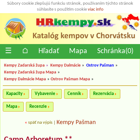
Súbory cookie zlepšujú funkciu stránok, používaním týchto stránok
súhlasíte s použitím cookie
viac info
☰
⌂
Hľadať
Mapa
Schránka(
0
)
Kempy Zadarská župa
»
Kempy Dalmácie
»
Ostrov Pašman
»
Kempy Zadarská župa Mapa
»
Kempy Dalmácie Mapa
»
Ostrov Pašman Mapa
»
Kapacity
Vybavenie
Cenník
Rezervácia
Mapa
Recenzie
Kempy Pašman
«
späť na výpis
|
Camp Arboretum **