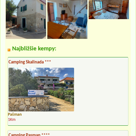
Najbližšie kempy:
Camping Skalinada ***
Pašman
1Km
Camping Pasman ****