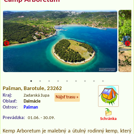
Pašman
, Barotule, 23262
Kraj:
Zadarská župa
Nájsť trasu »
Oblasť:
Dalmácie
Ostrov:
Pašman
Prevádzka:
01.06. - 30.09.
Schránka
Kemp Arboretum je malebný a útulný rodinný kemp, který