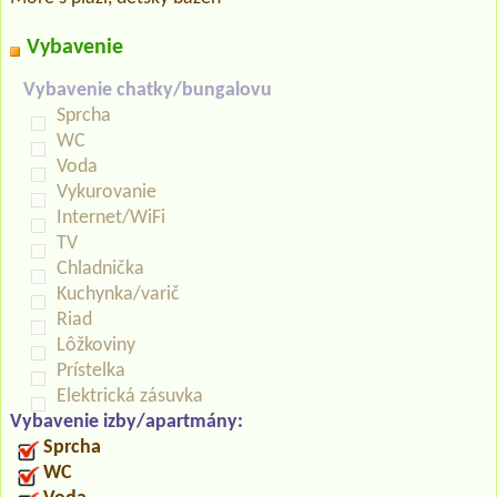
Vybavenie
Vybavenie chatky/bungalovu
Sprcha
WC
Voda
Vykurovanie
Internet/WiFi
TV
Chladnička
Kuchynka/varič
Riad
Lôžkoviny
Prístelka
Elektrická zásuvka
Vybavenie izby/apartmány:
Sprcha
WC