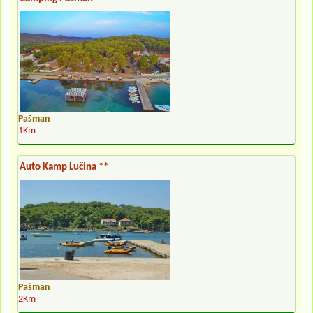
Pašman
1Km
Auto Kamp Lučina **
Pašman
2Km