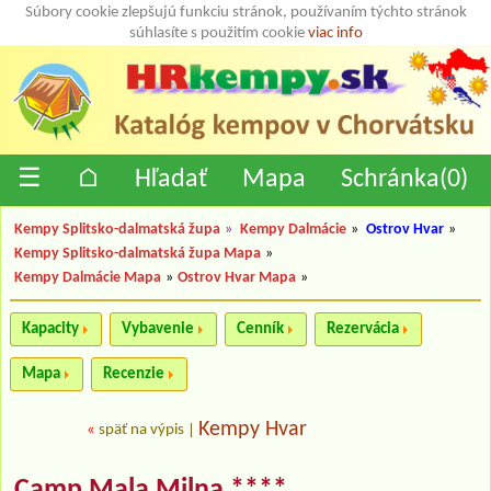
Súbory cookie zlepšujú funkciu stránok, používaním týchto stránok
súhlasíte s použitím cookie
viac info
☰
⌂
Hľadať
Mapa
Schránka(
0
)
Kempy Splitsko-dalmatská župa
»
Kempy Dalmácie
»
Ostrov Hvar
»
Kempy Splitsko-dalmatská župa Mapa
»
Kempy Dalmácie Mapa
»
Ostrov Hvar Mapa
»
Kapacity
Vybavenie
Cenník
Rezervácia
Mapa
Recenzie
Kempy Hvar
«
späť na výpis
|
Camp Mala Milna ****