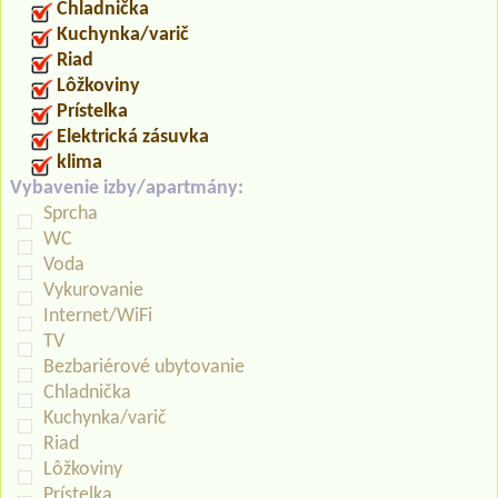
Chladnička
Kuchynka/varič
Riad
Lôžkoviny
Prístelka
Elektrická zásuvka
klima
Vybavenie izby/apartmány:
Sprcha
WC
Voda
Vykurovanie
Internet/WiFi
TV
Bezbariérové ubytovanie
Chladnička
Kuchynka/varič
Riad
Lôžkoviny
Prístelka