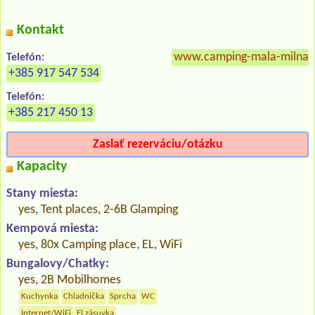
Kontakt
www.camping-mala-milna
Telefón:
+385 917 547 534
Telefón:
+385 217 450 13
Zaslať rezerváciu/otázku
Kapacity
Stany miesta:
yes, Tent places, 2-6B Glamping
Kempová miesta:
yes, 80x Camping place, EL, WiFi
Bungalovy/Chatky:
yes, 2B Mobilhomes
Kuchynka
Chladnička
Sprcha
WC
Internet/WiFi
El.zásuvka