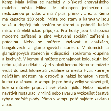
Kemp Mala Milna se nachází v blízkosti chorvatského
malého města Milna. Je obklopen jedinečnou a
nedotčenou přírodou a má 7 pláží přímo v areálu. Kemp
má kapacitu 150 osob. Místa pro stany a karavany jsou
velká a dopřejí tak hostům soukromí a pohodlí. Každé
místo má elektrickou přípojku. Pro hosty jsou k dispozici
moderně zařízené a plně vybavené sociální zařízení a
prádelna. Nebo se můžete ubytovat v chatkách,
bungalovech a glampingových stanech. V domcích a
glampingových stanech je k dispozici i soukromá koupelna
a kuchyně. V kempu si můžete pronajmout kolo, skútr, loď
nebo kajak a udělat si výlet v okolí kempu. Nebo se můžete
vydat do šest kilometrů vzdáleného města Hvar, které je
největším městem na ostrově a nabízí bohatou historii,
kulturu a zábavu. V kempu je pro hosty velký venkovní gril,
kde si můžete připravit své vlastní jídlo. Nebo můžete
navštívit restauraci v Milně nebo Hvaru a vyzkoušet čerstvé
ryby a mořské plody. Přímo v kempu poté najdete kavárnu
a bar.