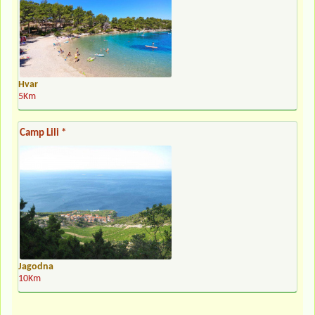
Hvar
5Km
Camp Lili *
Jagodna
10Km