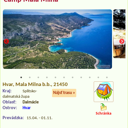
Hvar
, Mala Milna b.b., 21450
Kraj:
Splitsko-
Nájsť trasu »
dalmatská župa
Oblasť:
Dalmácie
Ostrov:
Hvar
Schránka
Prevádzka:
15.04. - 01.11.