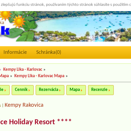
 zlepšujú funkciu stránok, používaním týchto stránok súhlasíte s použitím 
Informácie
Schránka(
0
)
»
Kempy Lika - Karlovac
»
 Mapa
»
Kempy Lika - Karlovac Mapa
»
ie
Cenník
Rezervácia
Mapa
Recenzie
Kempy Rakovica
s
|
ice Holiday Resort ****