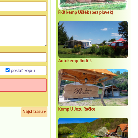
FKK kemp Úštěk (bez plavek)
Autokemp Jindřiš
poslať kopiu
Kemp U Jezu Račice
Nájsť trasu »