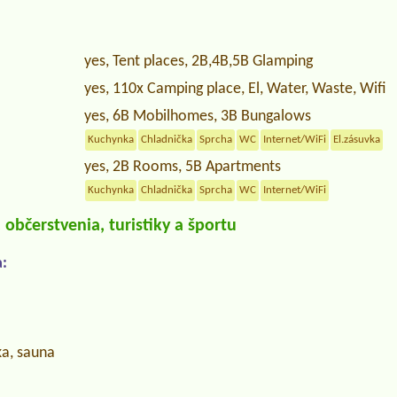
yes, Tent places, 2B,4B,5B Glamping
yes, 110x Camping place, El, Water, Waste, Wifi
yes, 6B Mobilhomes, 3B Bungalows
Kuchynka
Chladnička
Sprcha
WC
Internet/WiFi
El.zásuvka
yes, 2B Rooms, 5B Apartments
Kuchynka
Chladnička
Sprcha
WC
Internet/WiFi
občerstvenia, turistiky a športu
:
ka, sauna