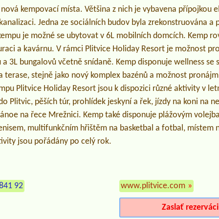
a nová kempovací místa. Většina z nich je vybavena přípojkou el
 kanalizaci. Jedna ze sociálních budov byla zrekonstruována a
 kempu je možné se ubytovat v 6L mobilních domcích. Kemp ro
raci a kavárnu. V rámci Plitvice Holiday Resort je možnost p
 a 3L bungalovů včetně snídaně. Kemp disponuje wellness se 
na terase, stejně jako nový komplex bazénů a možnost pronájmu
mpu Plitvice Holiday Resort jsou k dispozici různé aktivity v le
Plitvic, pěších túr, prohlídek jeskyní a řek, jízdy na koni na 
a kánoe na řece Mrežnici. Kemp také disponuje plážovým volejb
tenisem, multifunkčním hřištěm na basketbal a fotbal, místem
ivity jsou pořádány po celý rok.
841 92
www.plitvice.com
»
Zaslať rezervác