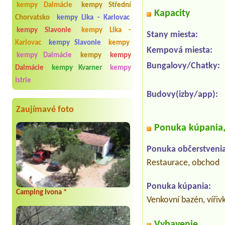
kempy Dalmácie
kempy Střední
Kapacity
Chorvatsko
kempy Lika - Karlovac
kempy Slavonie
kempy Lika -
Stany miesta:
Karlovac
kempy Slavonie
kempy
Kempová miesta:
kempy Dalmácie
kempy
kempy
Bungalovy/Chatky:
Dalmácie
kempy Kvarner
kempy
Istrie
Budovy(izby/app):
Zaujímavé foto
Ponuka kúpania, 
Ponuka občerstvenia
Restaurace, obchod
Ponuka kúpania:
Camping Ivona *
Venkovní bazén, vířiv
Vybavenie