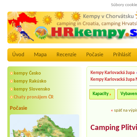
Súbory cookie
Úvod
Mapa
Recenzíe
Počasie
Prihlásiť
Kempy Karlovacká župa
kempy Česko
Kempy Karlovacká župa
kempy Rakúsko
kempy Slovensko
Kapacity
Vybaven
Chaty pronájem ČR
Počasie
«
späť na výpi
Camping Plitv