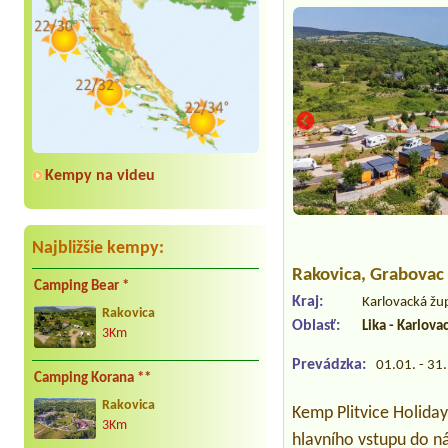
Kempy na videu
Najbližšie kempy:
Rakovica
, Grabovac
Camping Bear *
Kraj:
Karlovacká žu
Rakovica
Oblasť:
Lika - Karlova
3Km
Prevádzka:
01.01. - 31
Camping Korana **
Rakovica
Kemp Plitvice Holiday
3Km
hlavního vstupu do ná