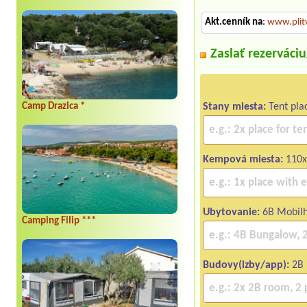
Akt.cenník na
:
www.plit
Zaslať rezerváci
Camp Drazica *
Stany miesta:
Tent pla
Kempová miesta:
110x 
Ubytovanie:
6B Mobilh
Camping Filip ***
Budovy(izby/app):
2B 