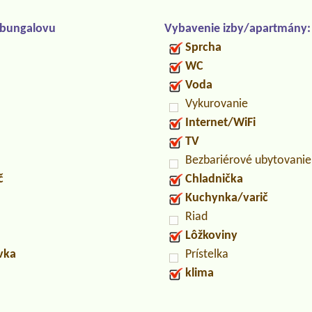
/bungalovu
Vybavenie izby/apartmány:
Sprcha
WC
Voda
Vykurovanie
Internet/WiFi
TV
Bezbariérové ubytovanie
č
Chladnička
Kuchynka/varič
Riad
Lôžkoviny
uvka
Prístelka
klima