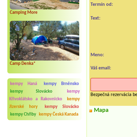
Termín od:
Camping More
Text:
Meno:
Camp Denka*
Váš email:
kempy Haná
kempy Brněnsko
kempy Slovácko
kempy
Bezpečná rezervácia be
Křivoklátsko a Rakovnicko
kempy
Jizerské hory
kempy Slovácko
Mapa
kempy Chřiby
kempy Česká Kanada