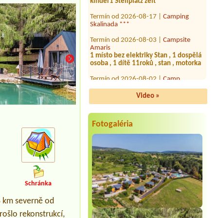
Termín od 2026-08-17 |
Camping
Skalinada ***
Termín od 2026-08-03 |
Campsite
Amaris
1 místo bez elektriky Stan , 1 dospělá
osoba , 1 dítě 11roků , stan , motorka
Termín od 2026-08-02 |
Camp
Morenia Beach Resort ****
Termín od 2026-08-19 |
Auto kamp
Video »
Navis ****
2 personenbitte am Wasser
Wohnmobile 6,40meter
Fotogaléria
Termín od 2026-08-15 |
Camp Dole **
5x
Termín od 2026-07-31 |
Auto kamp
Navis ****
1 Campning VAN mit 4 Personen
Schránka
Termín od 2026-08-12 |
Camp
Grebišće ****
1x Stellplatz mit Auto und Dachzelt, 2
 8 km severně od
Personen
rošlo rekonstrukcí,