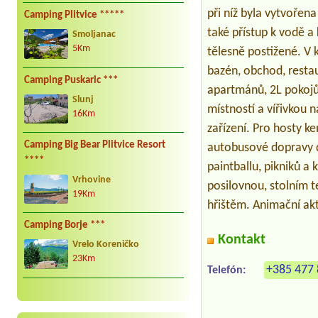
při níž byla vytvořen
Camping Plitvice *****
také přístup k vodě a
Smoljanac
5Km
tělesně postižené. V
bazén, obchod, restau
Camping Puskaric ***
apartmánů, 2L pokojů
Slunj
místností a vířivkou 
16Km
zařízení. Pro hosty ke
Camping Big Bear Plitvice Resort
autobusové dopravy do 
****
paintballu, pikniků 
Vrhovine
posilovnou, stolním 
19Km
hřištěm. Animační akt
Camping Borje ***
Kontakt
Vrelo Koreničko
23Km
+385 477 
Telefón: