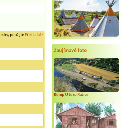
mecky, použijte
Překladač>
Zaujímavé foto
Kemp U Jezu Račice