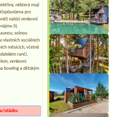
Termín od 2026-07-26 |
Kamp
ektřiny, některá mají
Tramontana *
1 bez elektriky
 přizpůsobena pro
vněž nabízí venkovní
ronájmu 5L
saunou, solnou
 vlastních sociálních
tních měsících, včetně
nedalekém ranči,
alem, venkovní
 na bowling a dětským
iu/otázku