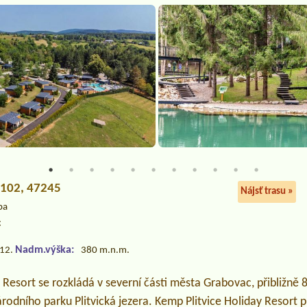
 102, 47245
Nájsť trasu »
pa
c
Nadm.výška:
.12.
380 m.n.m.
 Resort se rozkládá v severní části města Grabovac, přibližně
rodního parku Plitvická jezera. Kemp Plitvice Holiday Resort p