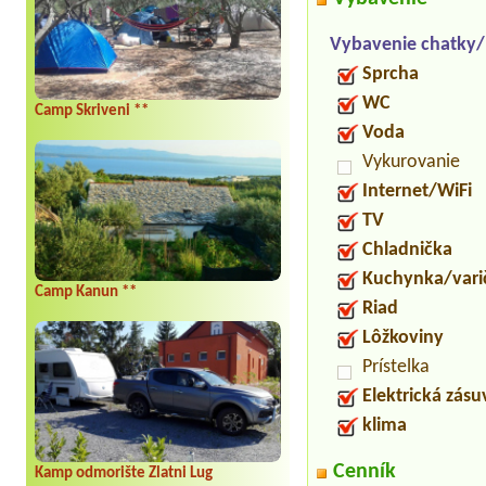
Vybavenie chatky
Sprcha
WC
Camp Skriveni **
Voda
Vykurovanie
Internet/WiFi
TV
Chladnička
Kuchynka/vari
Camp Kanun **
Riad
Lôžkoviny
Prístelka
Elektrická zás
klima
Cenník
Kamp odmorište Zlatni Lug