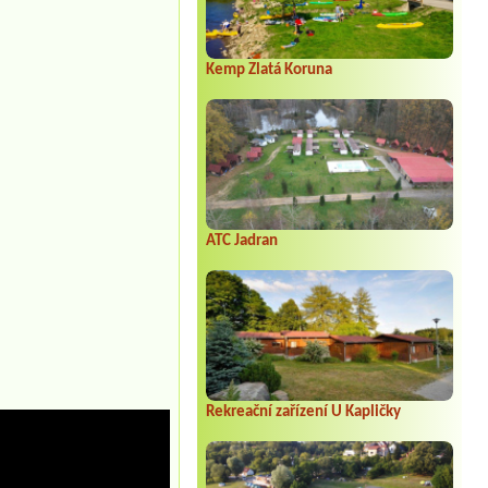
Kemp Zlatá Koruna
ATC Jadran
Rekreační zařízení U Kapličky