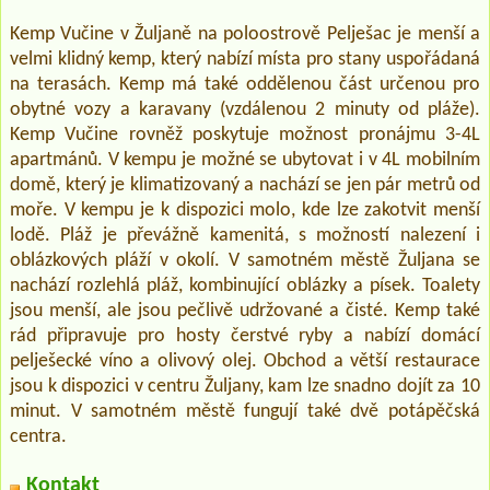
Kemp Vučine v Žuljaně na poloostrově Pelješac je menší a
velmi klidný kemp, který nabízí místa pro stany uspořádaná
na terasách. Kemp má také oddělenou část určenou pro
obytné vozy a karavany (vzdálenou 2 minuty od pláže).
Kemp Vučine rovněž poskytuje možnost pronájmu 3-4L
apartmánů. V kempu je možné se ubytovat i v 4L mobilním
domě, který je klimatizovaný a nachází se jen pár metrů od
moře. V kempu je k dispozici molo, kde lze zakotvit menší
lodě. Pláž je převážně kamenitá, s možností nalezení i
oblázkových pláží v okolí. V samotném městě Žuljana se
nachází rozlehlá pláž, kombinující oblázky a písek. Toalety
jsou menší, ale jsou pečlivě udržované a čisté. Kemp také
rád připravuje pro hosty čerstvé ryby a nabízí domácí
pelješecké víno a olivový olej. Obchod a větší restaurace
jsou k dispozici v centru Žuljany, kam lze snadno dojít za 10
minut. V samotném městě fungují také dvě potápěčská
centra.
Kontakt