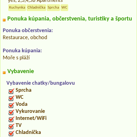
yes, 2,3,4,5B Apartments
Kuchynka
Chladnička
Sprcha
WC
Ponuka kúpania, občerstvenia, turistiky a športu
Ponuka občerstvenia:
Restaurace, obchod
Ponuka kúpania:
Moře s pláží
Vybavenie
Vybavenie chatky/bungalovu
Sprcha
WC
Voda
Vykurovanie
Internet/WiFi
TV
Chladnička