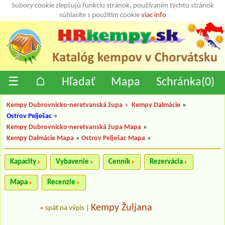
Súbory cookie zlepšujú funkciu stránok, používaním týchto stránok
súhlasíte s použitím cookie
viac info
☰
⌂
Hľadať
Mapa
Schránka(
0
)
Kempy Dubrovnicko-neretvanská župa
»
Kempy Dalmácie
»
Ostrov Pelješac
»
Kempy Dubrovnicko-neretvanská župa Mapa
»
Kempy Dalmácie Mapa
»
Ostrov Pelješac Mapa
»
Kapacity
Vybavenie
Cenník
Rezervácia
Mapa
Recenzie
Kempy Žuljana
«
späť na výpis
|