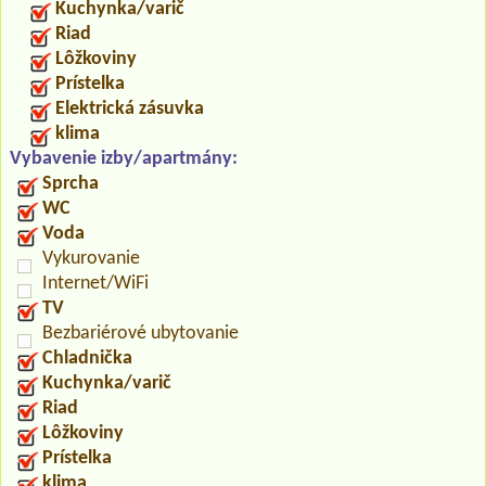
Kuchynka/varič
Riad
Lôžkoviny
Prístelka
Elektrická zásuvka
klima
Vybavenie izby/apartmány:
Sprcha
WC
Voda
Vykurovanie
Internet/WiFi
TV
Bezbariérové ubytovanie
Chladnička
Kuchynka/varič
Riad
Lôžkoviny
Prístelka
klima