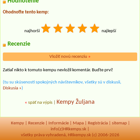
Hodnotenie
Ohodnoťte tento kemp:
najhorší
najlepší
Recenzie
Vložiť novú recenziu
»
Zatiaľ nikto k tomuto kempu nevložil komentár. Buďte prví!
(tu su skúsenosti spokojných návštevníkov, všetky sú v diskusii,
Diskusia »
)
Kempy Žuljana
«
späť na výpis
|
Kempy
|
Recenzíe
|
Informácie
|
Mapa
|
Registrácia
|
sitemap
|
info(z)HRkempy.sk |
všetky práva vyhradená, HRkempy.sk (c) 2006-2026