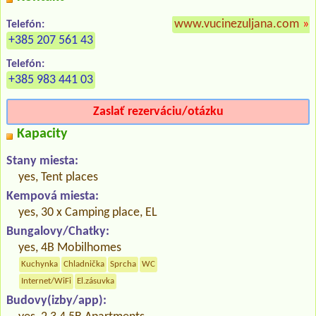
www.vucinezuljana.com
»
Telefón:
+385 207 561 43
Telefón:
+385 983 441 03
Zaslať rezerváciu/otázku
Kapacity
Stany miesta:
yes, Tent places
Kempová miesta:
yes, 30 x Camping place, EL
Bungalovy/Chatky:
yes, 4B Mobilhomes
Kuchynka
Chladnička
Sprcha
WC
Internet/WiFi
El.zásuvka
Budovy(izby/app):