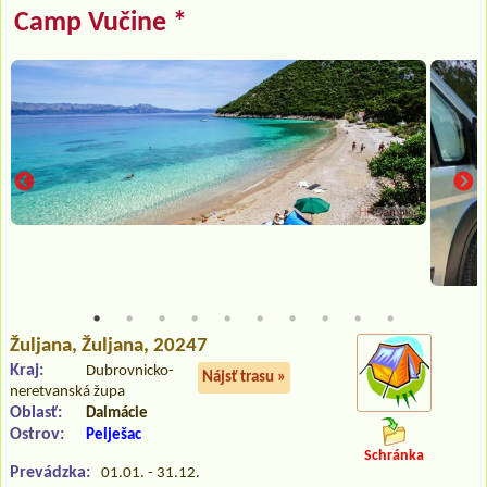
Camp Vučine *
Žuljana
, Žuljana, 20247
Kraj:
Dubrovnicko-
Nájsť trasu »
neretvanská župa
Oblasť:
Dalmácie
Ostrov:
Pelješac
Schránka
Prevádzka:
01.01. - 31.12.