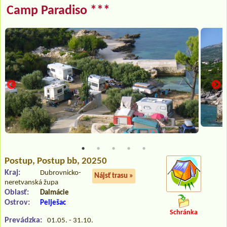
Camp Paradiso ***
Postup
, Postup bb, 20250
Kraj:
Dubrovnicko-
Nájsť trasu »
neretvanská župa
Oblasť:
Dalmácie
Ostrov:
Pelješac
Schránka
Prevádzka:
01.05. - 31.10.