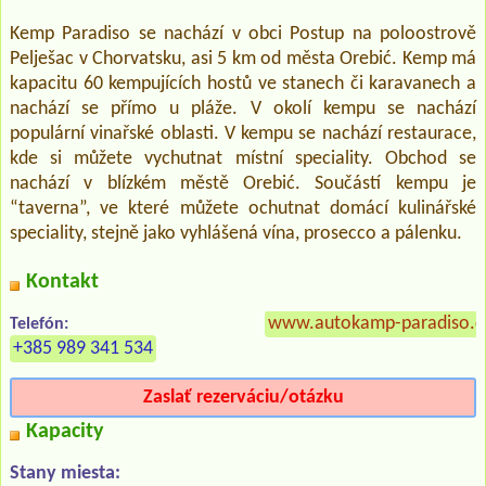
Kemp Paradiso se nachází v obci Postup na poloostrově
Pelješac v Chorvatsku, asi 5 km od města Orebić. Kemp má
kapacitu 60 kempujících hostů ve stanech či karavanech a
nachází se přímo u pláže. V okolí kempu se nachází
populární vinařské oblasti. V kempu se nachází restaurace,
kde si můžete vychutnat místní speciality. Obchod se
nachází v blízkém městě Orebić. Součástí kempu je
“taverna”, ve které můžete ochutnat domácí kulinářské
speciality, stejně jako vyhlášená vína, prosecco a pálenku.
Kontakt
www.autokamp-paradiso.
Telefón:
+385 989 341 534
Zaslať rezerváciu/otázku
Kapacity
Stany miesta: