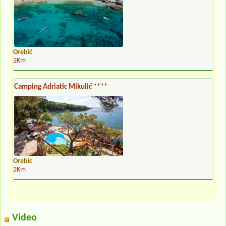
Orebić
2Km
Camping Adriatic Mikulić ****
Orebic
2Km
Video