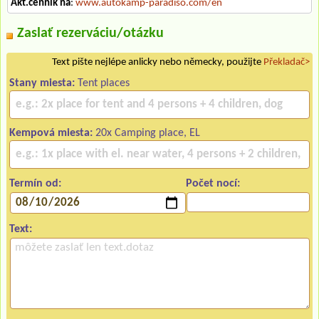
Akt.cenník na
:
www.autokamp-paradiso.com/en
Zaslať rezerváciu/otázku
Text pište nejlépe anlicky nebo německy, použijte
Překladač>
Stany miesta:
Tent places
Kempová miesta:
20x Camping place, EL
Termín od:
Počet nocí:
Text: