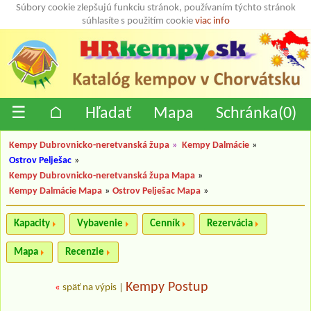
Súbory cookie zlepšujú funkciu stránok, používaním týchto stránok
súhlasíte s použitím cookie
viac info
☰
⌂
Hľadať
Mapa
Schránka(
0
)
Kempy Dubrovnicko-neretvanská župa
»
Kempy Dalmácie
»
Ostrov Pelješac
»
Kempy Dubrovnicko-neretvanská župa Mapa
»
Kempy Dalmácie Mapa
»
Ostrov Pelješac Mapa
»
Kapacity
Vybavenie
Cenník
Rezervácia
Mapa
Recenzie
Kempy Postup
«
späť na výpis
|